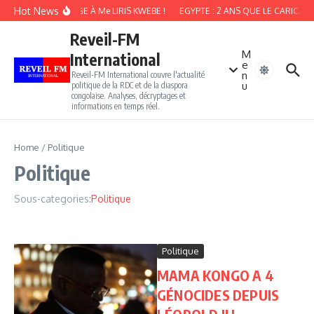
Aller au contenu
Hot News
HOMMAGE À Me LIRIS KWEBE !
EGYPTE : 2 ANS QUE LE CARICATU
Reveil-FM
M
International
e
n
Reveil-FM International couvre l'actualité
u
politique de la RDC et de la diaspora
congolaise. Analyses, décryptages et
informations en temps réel.
Home
/
Politique
Politique
Sous-categories:
Politique
Politique
MAMA KONGO A 4
GÉNOCIDES DEPUIS