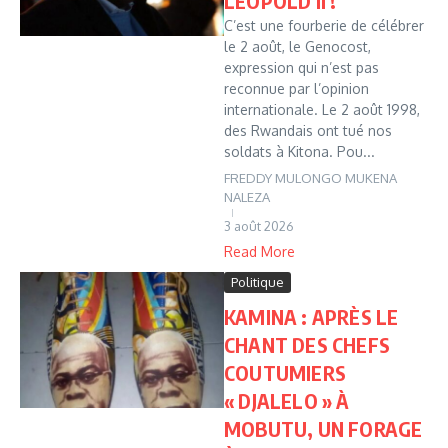
LÉOPOLD II !
C’est une fourberie de célébrer
le 2 août, le Genocost,
expression qui n’est pas
reconnue par l’opinion
internationale. Le 2 août 1998,
des Rwandais ont tué nos
soldats à Kitona. Pou...
FREDDY MULONGO MUKENA
NALEZA
3 août 2026
Read More
Politique
KAMINA : APRÈS LE
CHANT DES CHEFS
COUTUMIERS
« DJALELO » À
MOBUTU, UN FORAGE