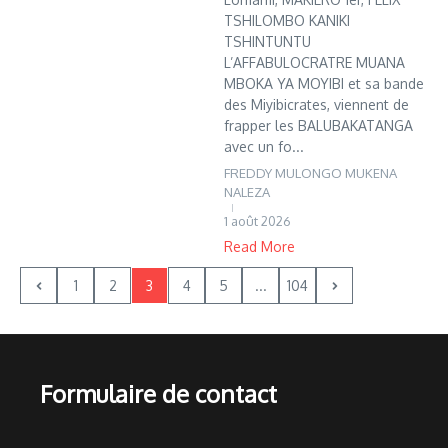
TSHILOMBO KANIKI
TSHINTUNTU
L’AFFABULOCRATRE MUANA
MBOKA YA MOYIBI et sa bande
des Miyibicrates, viennent de
frapper les BALUBAKATANGA
avec un fo...
FREDDY MULONGO MUKENA
NALEZA
1 août 2026
Read More
1
2
3
4
5
...
104
Formulaire de contact