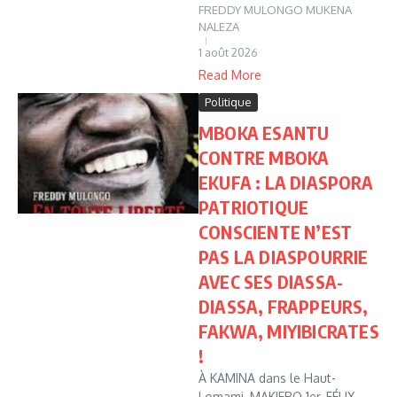
FREDDY MULONGO MUKENA
NALEZA
1 août 2026
Read More
Politique
MBOKA ESANTU
CONTRE MBOKA
EKUFA : LA DIASPORA
PATRIOTIQUE
CONSCIENTE N’EST
PAS LA DIASPOURRIE
AVEC SES DIASSA-
DIASSA, FRAPPEURS,
FAKWA, MIYIBICRATES
!
À KAMINA dans le Haut-
Lomami, MAKIERO 1er, FÉLIX