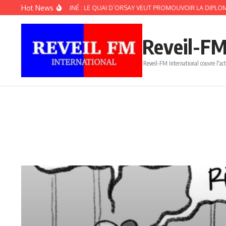
Aller au contenu
Hot News
ANARD ENCHAINÉ : LE QUAI D’ORSAY VEUT PROMOUVOIR LA DIPLOMATIE DE L
Reveil-FM
Reveil-FM International couvre l'act