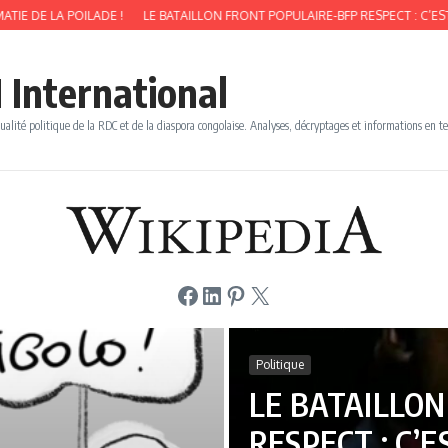
A POILADE !
LE BATAILLON FRONT POPULAIRE-BFP RESPECT : C’EST LA DÉF
 International
ualité politique de la RDC et de la diaspora congolaise. Analyses, décryptages et informations en t
Facebook
LinkedIn
Pinterest
X
Politique
LE BATAILLO
RESPECT : C’