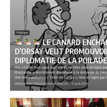
Politique
LE CANARD ENCHAIN
D’ORSAY VEUT PROMOUVOI
DIPLOMATIE DE LA POILADE 
Une pastille foutraque aux relents racistes mise en ligne p
Brazzaville a discrètement été retirée à la demande du mini
Une vidéo ambiance « Tintin au Congo », mise en ligne par 
FREDDY MULONGO MUKENA NALEZA
7 août 2026