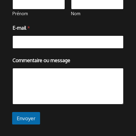
Prénom
Nom
E
E-mail
*
-
m
a
i
l
m
Commentaire ou message
e
s
s
a
g
e
E
-
m
a
Envoyer
i
l