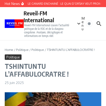
Aller au contenu
Hot News
LE CANARD ENCHAINÉ : LE QUAI D’ORSAY VEUT PROMOUVO
Reveil-FM
M
International
e
n
Reveil-FM International couvre l'actualité
u
politique de la RDC et de la diaspora
congolaise. Analyses, décryptages et
informations en temps réel.
Home
/
Politique
/
Politique
/
TSHINTUNTU L’AFFABULOCRATRE !
Politique
TSHINTUNTU
L’AFFABULOCRATRE !
25 juin 2025