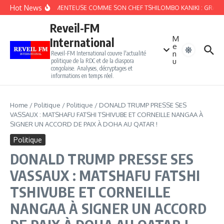
Aller au contenu
Hot News
FIEFFÉE MENTEUSE COMME SON CHEF TSHILOMBO KANIKI : GRÂCE K
Reveil-FM
M
International
e
n
Reveil-FM International couvre l'actualité
u
politique de la RDC et de la diaspora
congolaise. Analyses, décryptages et
informations en temps réel.
Home
/
Politique
/
Politique
/
DONALD TRUMP PRESSE SES
VASSAUX : MATSHAFU FATSHI TSHIVUBE ET CORNEILLE NANGAA À
SIGNER UN ACCORD DE PAIX À DOHA AU QATAR !
Politique
DONALD TRUMP PRESSE SES
VASSAUX : MATSHAFU FATSHI
TSHIVUBE ET CORNEILLE
NANGAA À SIGNER UN ACCORD