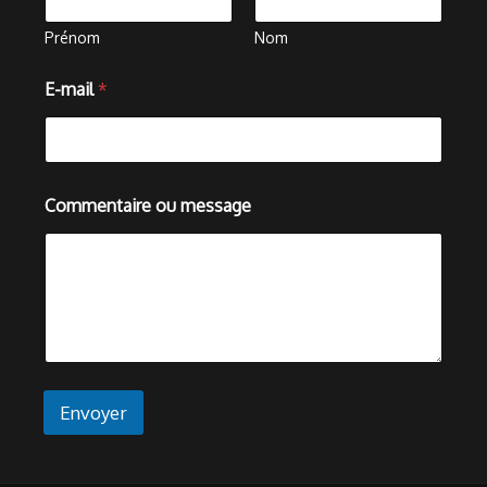
Prénom
Nom
E-mail
*
N
Commentaire ou message
o
m
*
m
e
s
s
a
g
e
Envoyer