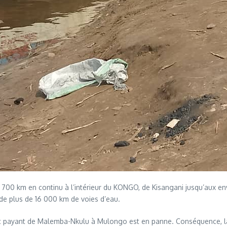
1 700 km en continu à l’intérieur du KONGO, de Kisangani jusqu’aux e
 de plus de 16 000 km de voies d’eau.
 payant de Malemba-Nkulu à Mulongo est en panne. Conséquence, la p