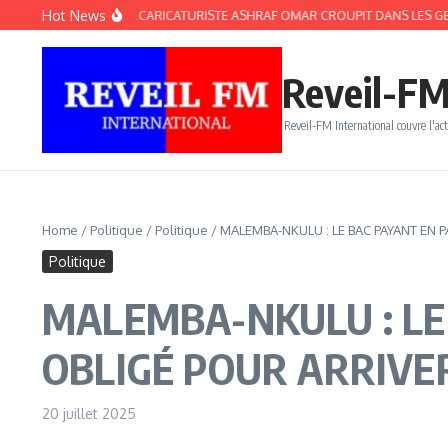
Aller au contenu
Hot News
 : 2 ANS QUE LE CARICATURISTE ASHRAF OMAR CROUPIT DANS LES GEÔLES DU 
Reveil-FM
Reveil-FM International couvre l'act
Home
/
Politique
/
Politique
/
MALEMBA-NKULU : LE BAC PAYANT EN
Politique
MALEMBA-NKULU : LE
OBLIGÉ POUR ARRIVE
20 juillet 2025