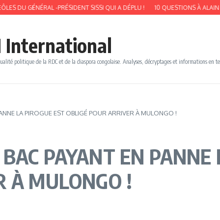
GÉNÉRAL -PRÉSIDENT SISSI QUI A DÉPLU !
10 QUESTIONS À ALAIN BOLODJA
 International
ualité politique de la RDC et de la diaspora congolaise. Analyses, décryptages et informations en t
 PANNE LA PIROGUE EST OBLIGÉ POUR ARRIVER À MULONGO !
 BAC PAYANT EN PANNE 
R À MULONGO !