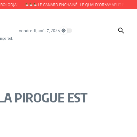
 !
LE CANARD ENCHAINÉ : LE QUAI D’ORSAY VEUT PROMOUVOIR LA 
vendredi, août 7, 2026
emps réel.
LA PIROGUE EST