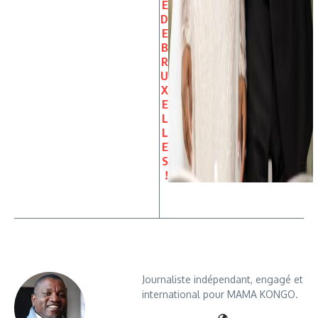
E
D
E
B
R
U
X
E
L
L
E
S
!
Journaliste indépendant, engagé et
international pour MAMA KONGO.