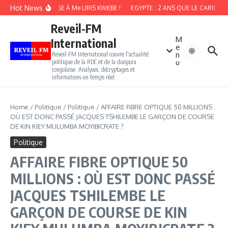
Aller au contenu
Hot News
HOMMAGE À Me LIRIS KWEBE !
EGYPTE : 2 ANS QUE LE CARICATU
Reveil-FM
M
International
e
n
Reveil-FM International couvre l'actualité
u
politique de la RDC et de la diaspora
congolaise. Analyses, décryptages et
informations en temps réel.
Home
/
Politique
/
Politique
/
AFFAIRE FIBRE OPTIQUE 50 MILLIONS :
OÙ EST DONC PASSÉ JACQUES TSHILEMBE LE GARÇON DE COURSE
DE KIN KIEY MULUMBA MOYIBICRATE ?
Politique
AFFAIRE FIBRE OPTIQUE 50
MILLIONS : OÙ EST DONC PASSÉ
JACQUES TSHILEMBE LE
GARÇON DE COURSE DE KIN