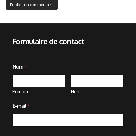
Formulaire de contact
o
Nom
*
u
m
e
s
s
Prénom
Nom
a
g
E-mail
*
e
o
u