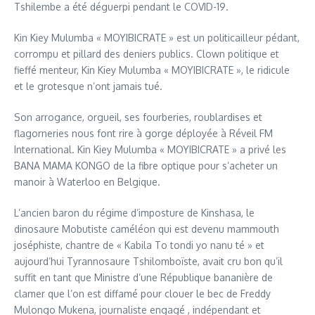
Tshilembe a été déguerpi pendant le COVID-19.
Kin Kiey Mulumba « MOYIBICRATE » est un politicailleur pédant,
corrompu et pillard des deniers publics. Clown politique et
fieffé menteur, Kin Kiey Mulumba « MOYIBICRATE », le ridicule
et le grotesque n’ont jamais tué.
Son arrogance, orgueil, ses fourberies, roublardises et
flagorneries nous font rire à gorge déployée à Réveil FM
International. Kin Kiey Mulumba « MOYIBICRATE » a privé les
BANA MAMA KONGO de la fibre optique pour s’acheter un
manoir à Waterloo en Belgique.
L’ancien baron du régime d’imposture de Kinshasa, le
dinosaure Mobutiste caméléon qui est devenu mammouth
joséphiste, chantre de « Kabila To tondi yo nanu té » et
aujourd’hui Tyrannosaure Tshilomboïste, avait cru bon qu’il
suffit en tant que Ministre d’une République bananière de
clamer que l’on est diffamé pour clouer le bec de Freddy
Mulongo Mukena, journaliste engagé , indépendant et