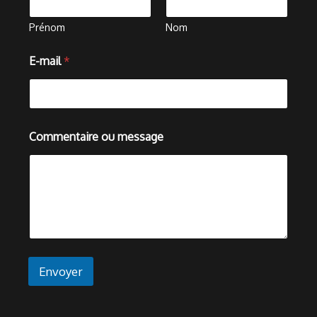
i
l
Prénom
Nom
o
u
E-mail
*
*
Commentaire ou message
Envoyer