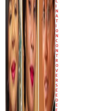
C
I
N
A
T
I
O
N
C
O
N
T
R
O
V
E
R
S
É
E
D
E
F