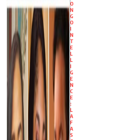
O
N
G
O
I
N
T
E
L
L
I
G
E
N
C
E
:
L
A
F
A
S