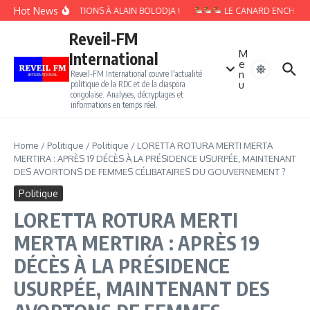
Aller au contenu
Hot News
10 QUESTIONS À ALAIN BOLODJA !
LE CANARD ENCHAINÉ :
Reveil-FM
M
International
e
n
Reveil-FM International couvre l'actualité
u
politique de la RDC et de la diaspora
congolaise. Analyses, décryptages et
informations en temps réel.
Home
/
Politique
/
Politique
/
LORETTA ROTURA MERTI MERTA
MERTIRA : APRÈS 19 DÉCÈS À LA PRÉSIDENCE USURPÉE, MAINTENANT
DES AVORTONS DE FEMMES CÉLIBATAIRES DU GOUVERNEMENT ?
Politique
LORETTA ROTURA MERTI
MERTA MERTIRA : APRÈS 19
DÉCÈS À LA PRÉSIDENCE
USURPÉE, MAINTENANT DES