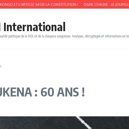
 L’ARTICLE 64 DE LA CONSTITUTION !
OGRE CHAUVE : LE JOUFFLU MABUNDI
 International
ualité politique de la RDC et de la diaspora congolaise. Analyses, décryptages et informations en t
!
ENA : 60 ANS !