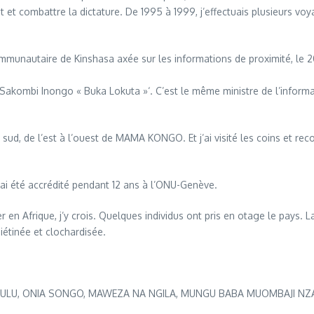
 combattre la dictature. De 1995 à 1999, j’effectuais plusieurs voya
ommunautaire de Kinshasa axée sur les informations de proximité, le 2
e Sakombi Inongo « Buka Lokuta »‘. C’est le même ministre de l’informa
u sud, de l’est à l’ouest de MAMA KONGO. Et j’ai visité les coins et
J’ai été accrédité pendant 12 ans à l’ONU-Genève.
Afrique, j’y crois. Quelques individus ont pris en otage le pays. La m
iétinée et clochardisée.
ULU, ONIA SONGO, MAWEZA NA NGILA, MUNGU BABA MUOMBAJI NZA