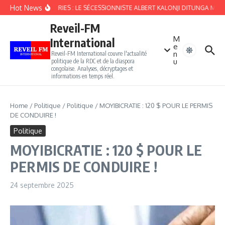
Aller au contenu
Hot News
FOURBERIES : LE SÉCESSIONNISTE ALBERT KALONJI DITUNGA MUL
Reveil-FM
M
International
e
n
Reveil-FM International couvre l'actualité
u
politique de la RDC et de la diaspora
congolaise. Analyses, décryptages et
informations en temps réel.
Home
/
Politique
/
Politique
/
MOYIBICRATIE : 120 $ POUR LE PERMIS
DE CONDUIRE !
Politique
MOYIBICRATIE : 120 $ POUR LE
PERMIS DE CONDUIRE !
24 septembre 2025