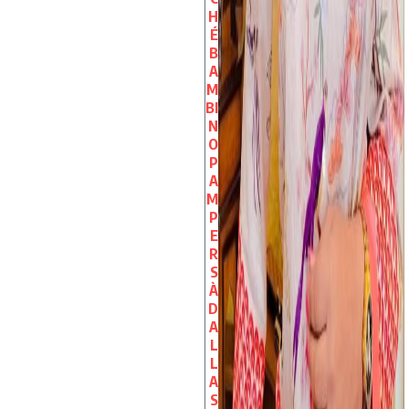
H
É
B
A
M
BI
N
O
P
A
M
P
E
R
S
À
D
A
L
L
A
S