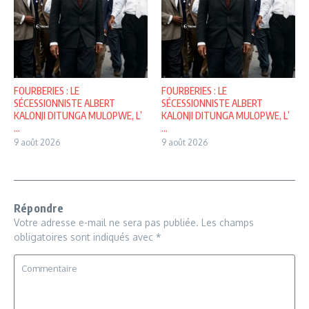
FOURBERIES : LE
FOURBERIES : LE
SÉCESSIONNISTE ALBERT
SÉCESSIONNISTE ALBERT
KALONJI DITUNGA MULOPWE, L’
KALONJI DITUNGA MULOPWE, L’
...
...
9 août 2026
9 août 2026
Répondre
Votre adresse e-mail ne sera pas publiée.
Les champs
obligatoires sont indiqués avec
*