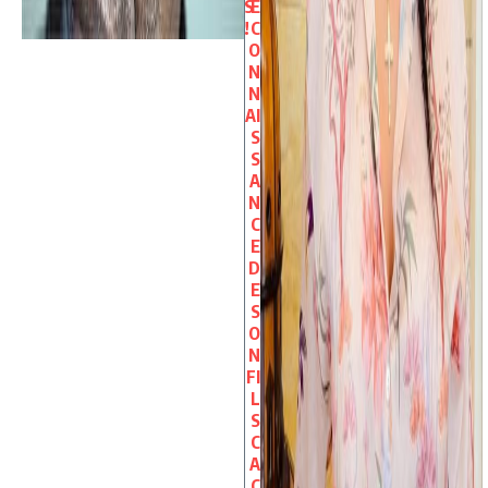
S
E
!
C
O
N
N
AI
S
S
A
N
C
E
D
E
S
O
N
FI
L
S
C
A
C