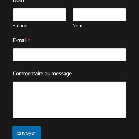
Nom
*
Prénom
Nom
*
E-mail
*
m
e
s
s
a
g
Commentaire ou message
e
o
u
Envoyer