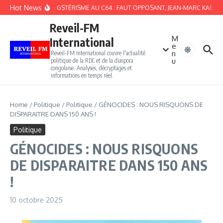
Aller au contenu
Hot News
DU GANGSTÉRISME AU C64 : FAUT OPPOSANT, JEAN-MARC KABUNDA 
Reveil-FM
M
International
e
n
Reveil-FM International couvre l'actualité
u
politique de la RDC et de la diaspora
congolaise. Analyses, décryptages et
informations en temps réel.
Home
/
Politique
/
Politique
/
GÉNOCIDES : NOUS RISQUONS DE
DISPARAITRE DANS 150 ANS !
Politique
GÉNOCIDES : NOUS RISQUONS
DE DISPARAITRE DANS 150 ANS
!
10 octobre 2025