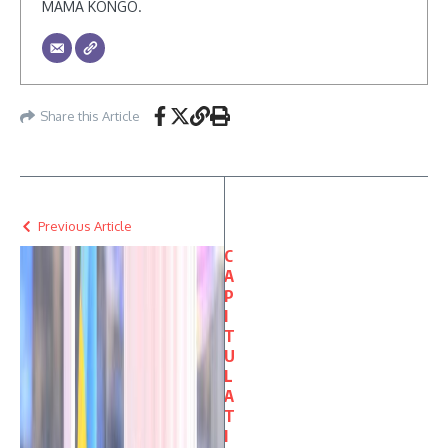
MAMA KONGO.
Share this Article
Previous Article
C
A
P
I
T
U
L
A
T
I