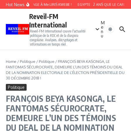
Aller au contenu
Hot News
HOMMAGE À Me LIRIS KWEBE !
EGYPTE : 2 ANS QUE LE CARICAT
Reveil-FM
M
International
e
n
Reveil-FM International couvre l'actualité
u
politique de la RDC et de la diaspora
congolaise. Analyses, décryptages et
informations en temps réel.
Home
/
Politique
/
Politique
/
FRANÇOIS BEYA KASONGA, LE
FANTOMAS SÉCUROCRATE, DEMEURE L’UN DES TÉMOINS DU DEAL
DE LA NOMINATION ELECTORALE DE L’ÉLECTION PRÉSIDENTIELLE DU
30 DÉCEMBRE 2018 !
Politique
FRANÇOIS BEYA KASONGA, LE
FANTOMAS SÉCUROCRATE,
DEMEURE L’UN DES TÉMOINS
DU DEAL DE LA NOMINATION