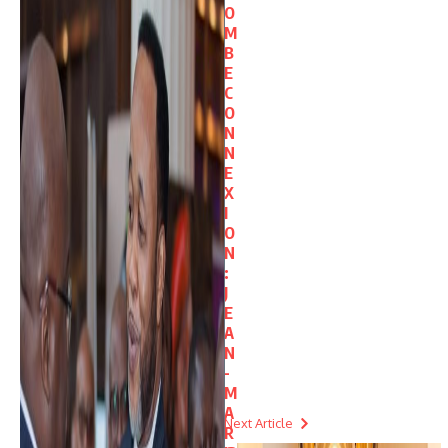
O
M
B
E
C
O
N
N
E
X
I
O
N
:
J
E
A
N
-
M
A
Next Article
R