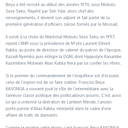
Beya a été recruté au début des années 1970, sous Mobutu
Sese Seko. Repéré par Seti Yale, alors chef des
renseignements, il devient son adjoint et fait partie de la
première génération d’officiers zaïrois formés par le Mossad.
Il survit à la chute du Maréchal Mobutu Sese Seko, en 1997,
rejoint l’ANR sous la présidence de M’zée Laurent-Désiré
Kabila, au poste de directeur de cabinet du patron de l’époque,
Kazadi Nyembo, puis intègre la DGM, dont Hyppolyte Kanambe
Kazembere Mutwale Alias Kabila finira par lui confier les rênes.
Si le premier du commandement de l’enquêteur est d’écouter,
celui de l’espion est de se faire oublier. François Beya
KASONGA a souvent joué le rôle de l’intermédiaire avec la
fameuse classe politique des politicailleurs pourris. C’est aussi
lui qui a ordonné la libération de Lambert Mende, l’ancien
porte-parole d’Alias Kabila, interpellé dans le cadre d’une
affaire de trafic de diamants.
Comme le montre cette photo, c’est François Beya KASONGA