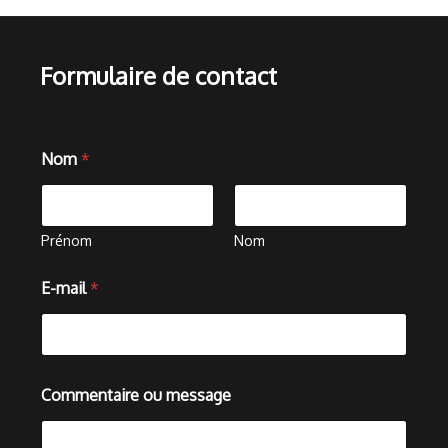
Formulaire de contact
E
Nom
*
-
m
a
i
l
Prénom
Nom
C
o
E-mail
*
m
m
e
n
t
a
Commentaire ou message
i
r
e