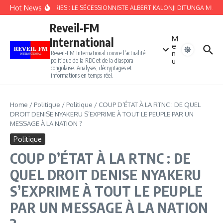
Aller au contenu
Hot News
FOURBERIES : LE SÉCESSIONNISTE ALBERT KALONJI DITUNGA MULO
Reveil-FM
M
International
e
n
Reveil-FM International couvre l'actualité
u
politique de la RDC et de la diaspora
congolaise. Analyses, décryptages et
informations en temps réel.
Home
/
Politique
/
Politique
/
COUP D’ÉTAT À LA RTNC : DE QUEL
DROIT DENISE NYAKERU S’EXPRIME À TOUT LE PEUPLE PAR UN
MESSAGE À LA NATION ?
Politique
COUP D’ÉTAT À LA RTNC : DE
QUEL DROIT DENISE NYAKERU
S’EXPRIME À TOUT LE PEUPLE
PAR UN MESSAGE À LA NATION