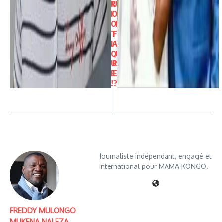
R
U
I
O
O
I
T
F
I
A
Q
I
U
R
E
E
!
?
Journaliste indépendant, engagé et
international pour MAMA KONGO.
FREDDY MULONGO
MUKENA NALEZA