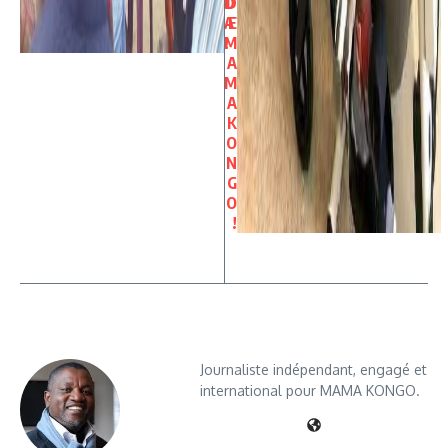
D
D
A
E
!
M
A
M
A
K
O
N
G
O
!
Journaliste indépendant, engagé et
international pour MAMA KONGO.