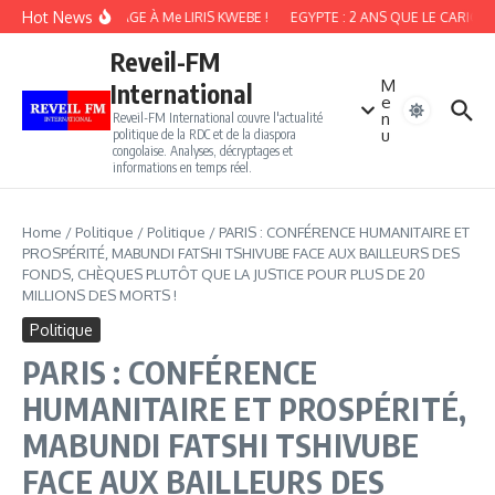
Aller au contenu
Hot News
HOMMAGE À Me LIRIS KWEBE !
EGYPTE : 2 ANS QUE LE CARICAT
Reveil-FM
M
International
e
n
Reveil-FM International couvre l'actualité
u
politique de la RDC et de la diaspora
congolaise. Analyses, décryptages et
informations en temps réel.
Home
/
Politique
/
Politique
/
PARIS : CONFÉRENCE HUMANITAIRE ET
PROSPÉRITÉ, MABUNDI FATSHI TSHIVUBE FACE AUX BAILLEURS DES
FONDS, CHÈQUES PLUTÔT QUE LA JUSTICE POUR PLUS DE 20
MILLIONS DES MORTS !
Politique
PARIS : CONFÉRENCE
HUMANITAIRE ET PROSPÉRITÉ,
MABUNDI FATSHI TSHIVUBE
FACE AUX BAILLEURS DES