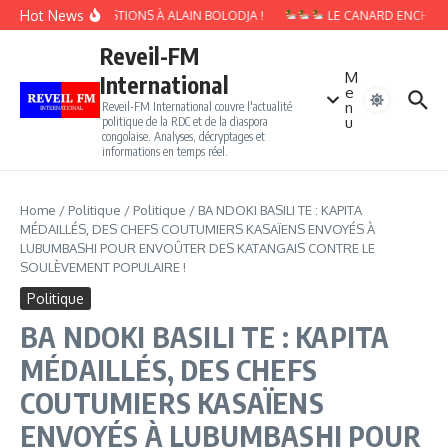
Aller au contenu
Hot News
10 QUESTIONS À ALAIN BOLODJA !
LE CANARD ENCHAINÉ 
Reveil-FM
M
International
e
n
Reveil-FM International couvre l'actualité
u
politique de la RDC et de la diaspora
congolaise. Analyses, décryptages et
informations en temps réel.
Home
/
Politique
/
Politique
/
BA NDOKI BASILI TE : KAPITA
MÉDAILLÉS, DES CHEFS COUTUMIERS KASAÏENS ENVOYÉS À
LUBUMBASHI POUR ENVOÛTER DES KATANGAIS CONTRE LE
SOULÈVEMENT POPULAIRE !
Politique
BA NDOKI BASILI TE : KAPITA
MÉDAILLÉS, DES CHEFS
COUTUMIERS KASAÏENS
ENVOYÉS À LUBUMBASHI POUR