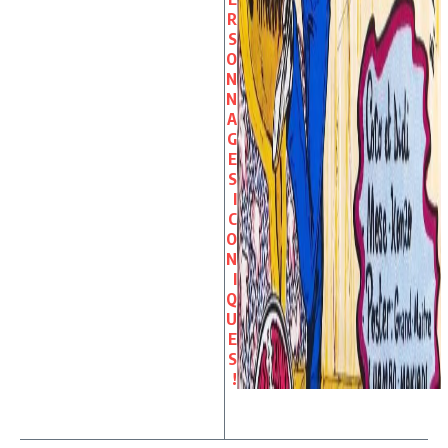
R
S
O
N
N
A
G
E
S
I
C
O
N
I
Q
U
E
S
!