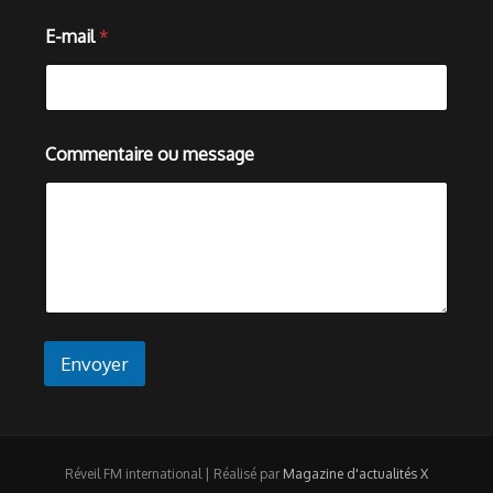
m
E-mail
*
e
s
s
a
g
e
Commentaire ou message
*
m
e
s
s
a
g
e
Envoyer
Réveil FM international | Réalisé par
Magazine d'actualités X