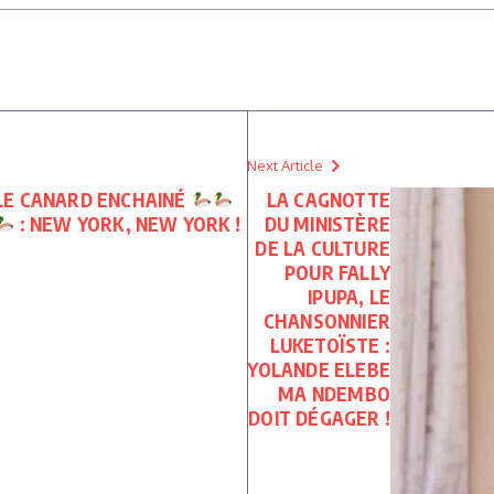
Next Article
LE CANARD ENCHAINÉ
LA CAGNOTTE
: NEW YORK, NEW YORK !
DU MINISTÈRE
DE LA CULTURE
POUR FALLY
IPUPA, LE
CHANSONNIER
LUKETOÏSTE :
YOLANDE ELEBE
MA NDEMBO
DOIT DÉGAGER !