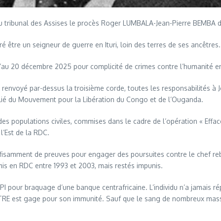
u tribunal des Assises le procès Roger LUMBALA-Jean-Pierre BEMBA dan
être un seigneur de guerre en Ituri, loin des terres de ses ancêtres.
’au 20 décembre 2025 pour complicité de crimes contre l’humanité e
envoyé par-dessus la troisième corde, toutes les responsabilités à J
allié du Mouvement pour la Libération du Congo et de l’Ouganda.
 populations civiles, commises dans le cadre de l’opération « Efface
l’Est de la RDC.
uffisamment de preuves pour engager des poursuites contre le chef re
s en RDC entre 1993 et 2003, mais restés impunis.
a CPI pour braquage d’une banque centrafricaine. L’individu n’a jamais
st gage pour son immunité. Sauf que le sang de nombreux massacrés