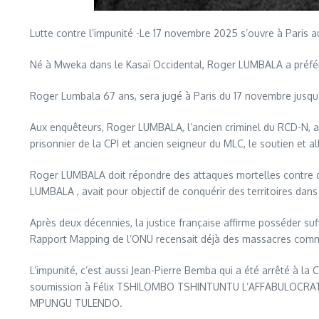
Lutte contre l’impunité -Le 17 novembre 2025 s’ouvre à Paris a
Né à Mweka dans le Kasaï Occidental, Roger LUMBALA a préféré 
Roger Lumbala 67 ans, sera jugé à Paris du 17 novembre jusqu
Aux enquêteurs, Roger LUMBALA, l’ancien criminel du RCD-N, a r
prisonnier de la CPI et ancien seigneur du MLC, le soutien et 
Roger LUMBALA doit répondre des attaques mortelles contre des
LUMBALA , avait pour objectif de conquérir des territoires dans 
Après deux décennies, la justice française affirme posséder s
Rapport Mapping de l’ONU recensait déjà des massacres commi
L’impunité, c’est aussi Jean-Pierre Bemba qui a été arrêté à l
soumission à Félix TSHILOMBO TSHINTUNTU L’AFFABULOCRATRE e
MPUNGU TULENDO.