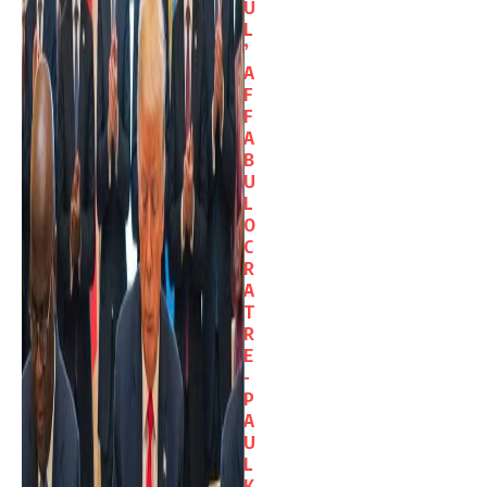
U
L
’
A
F
F
A
B
U
L
O
C
R
A
T
R
E
-
P
A
U
L
K