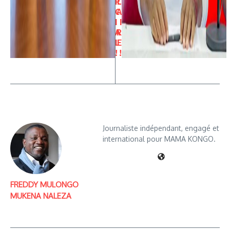
R
L
C
A
I
I
A
R
L
E
!
!
Journaliste indépendant, engagé et
international pour MAMA KONGO.
FREDDY MULONGO
MUKENA NALEZA