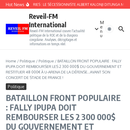
Aller au contenu
Hot News
FOURBERIES : LE SÉCESSIONNISTE ALBERT KALONJI DITUNGA MULO
Reveil-FM
M
International
e
n
Reveil-FM International couvre l'actualité
u
politique de la RDC et de la diaspora
congolaise. Analyses, décryptages et
informations en temps réel.
Home
/
Politique
/
Politique
/
BATAILLON FRONT POPULAIRE : FALLY
IPUPA DOIT REMBOURSER LES 2 300 000$ DU GOUVERNEMENT ET
RESTITUER 48 000€ À U-ARENA DE LA DÉFENSE…AVANT SON
CONCERT DE STADE DE FRANCE !
Politique
BATAILLON FRONT POPULAIRE
: FALLY IPUPA DOIT
REMBOURSER LES 2 300 000$
DU GOUVERNEMENT ET