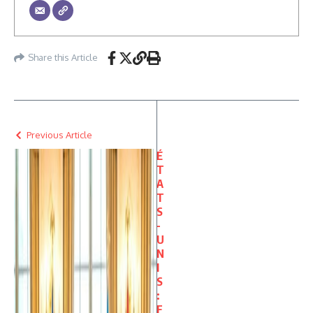
Share this Article
Previous Article
É
T
A
T
S
-
U
N
I
S
:
F