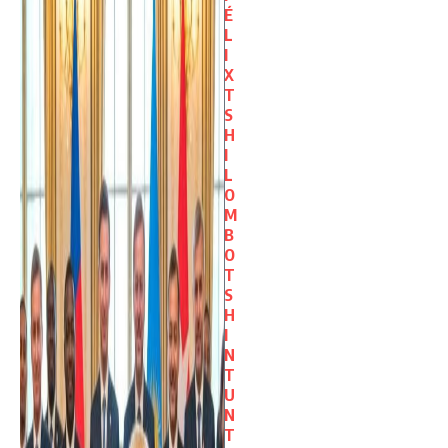
É
L
I
X
T
S
H
I
L
O
M
B
O
T
S
H
I
N
T
U
N
T