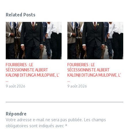
Related Posts
FOURBERIES : LE
FOURBERIES : LE
SÉCESSIONNISTE ALBERT
SÉCESSIONNISTE ALBERT
KALONJI DITUNGA MULOPWE, L’
KALONJI DITUNGA MULOPWE, L’
...
...
9 août 2026
9 août 2026
Répondre
Votre adresse e-mail ne sera pas publiée.
Les champs
obligatoires sont indiqués avec
*