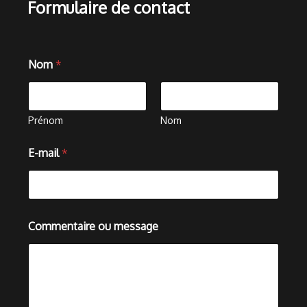
Formulaire de contact
C
Nom
*
o
m
m
e
n
Prénom
Nom
t
a
E-mail
*
i
r
e
C
o
m
Commentaire ou message
m
e
n
t
a
i