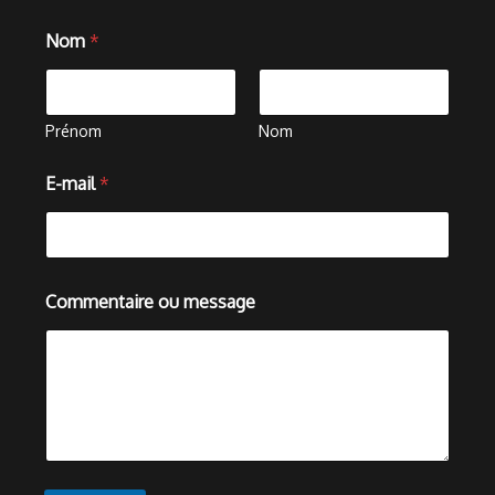
Nom
*
Prénom
Nom
E-mail
*
m
Commentaire ou message
e
s
s
a
g
e
E
-
m
a