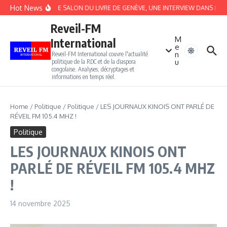
Aller au contenu
Hot News
APRÈS LE SALON DU LIVRE DE GENÈVE, UNE INTERVIEW DANS LE T
Reveil-FM
M
International
e
n
Reveil-FM International couvre l'actualité
u
politique de la RDC et de la diaspora
congolaise. Analyses, décryptages et
informations en temps réel.
Home
/
Politique
/
Politique
/
LES JOURNAUX KINOIS ONT PARLÉ DE
RÉVEIL FM 105.4 MHZ !
Politique
LES JOURNAUX KINOIS ONT
PARLÉ DE RÉVEIL FM 105.4 MHZ
!
14 novembre 2025