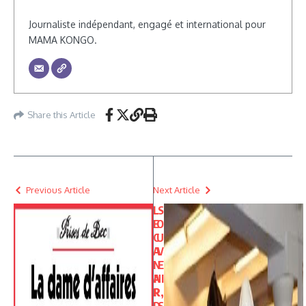
Journaliste indépendant, engagé et international pour
MAMA KONGO.
Share this Article
Previous Article
Next Article
L
S
E
O
C
U
A
V
N
E
A
NI
R
R,