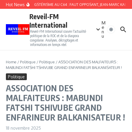
Aller au contenu
Hot News
DU GANGSTÉRISME AU C64 : FAUT OPPOSANT, JEAN-MARC KABUNDA 
Reveil-FM
M
International
e
n
Reveil-FM International couvre l'actualité
u
politique de la RDC et de la diaspora
congolaise. Analyses, décryptages et
informations en temps réel.
Home
/
Politique
/
Politique
/
ASSOCIATION DES MALFAITEURS :
MABUNDI FATSHI TSHIVUBE GRAND ENFARINEUR BALKANISATEUR !
Politique
ASSOCIATION DES
MALFAITEURS : MABUNDI
FATSHI TSHIVUBE GRAND
ENFARINEUR BALKANISATEUR !
18 novembre 2025