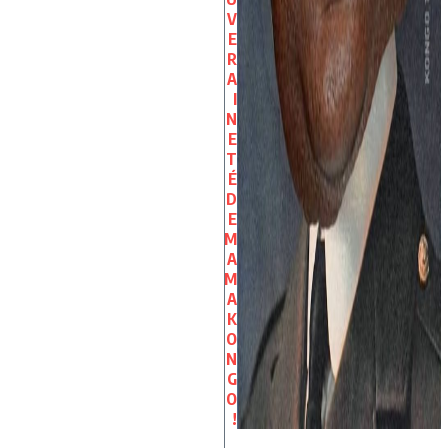
V
E
R
A
I
N
E
T
É
D
E
M
A
M
A
K
O
N
G
O
!