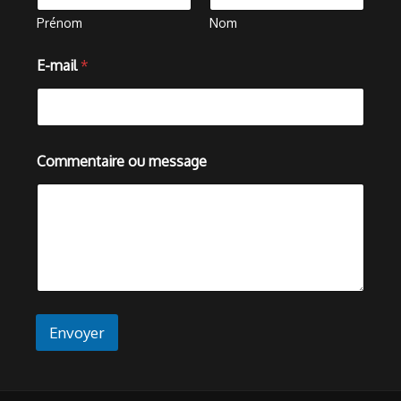
Prénom
Nom
E
E-mail
*
-
m
a
i
l
N
Commentaire ou message
o
m
o
u
Envoyer