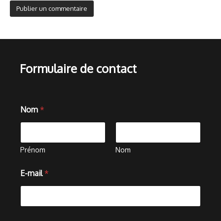
Formulaire de contact
Nom
*
Prénom
Nom
E
E-mail
*
-
m
a
i
l