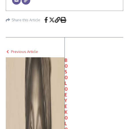
Share this Article
Previous Article
B
O
S
O
L
O
E
Y
E
K
O
L