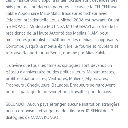
Les 5 institutions d’appui à la démocratie sont devenues des
nids pour des prédateurs patentés. Le cas de la CEI-CENI avec
l’abbé Appolinaire Malu-Malu, fraudeur et tricheur avec
l’élection présidentielle Louis Michel 2006 est navrant. Quant
à « MOMO » Modeste MUTINGA MUTSUSHAYI a profité de la
présidence de la Haute Autorité des Médias (HAM) pour
museler les journalistes, bâillonner des médias et opposants.
Corrompu jusqu’à la moelle épinière, le fourbe et roublard se
retrouve Rapporteur au Sénat, nommé par Alias Kabila.
Il s’avère que tous les fameux dialogues sont devenus un
gâteau d’anniversaire où des politicailleurs, Mabumucrates,
profito-situationnistes, Ventriotes, Mafieux, Miyibicrates,
Frappeurs , Checkuleurs, Ballados, Braqueurs se retrouvent
pour se partager le pouvoir et non travailler pour le pays.
SECUNDO : Aucun pays étranger, aucune institution étrangère,
aucun organisme étranger ne doit financer 10 SENGI des 9
dialogues de MAMA KONGO.