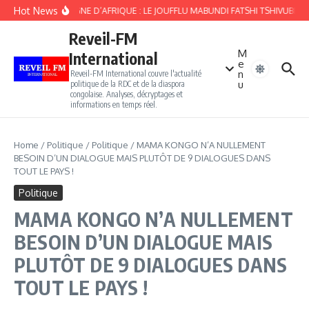
Aller au contenu
Hot News
ALLEMAGNE D’AFRIQUE : LE JOUFFLU MABUNDI FATSHI TSHIVUBE A
Reveil-FM
M
International
e
n
Reveil-FM International couvre l'actualité
u
politique de la RDC et de la diaspora
congolaise. Analyses, décryptages et
informations en temps réel.
Home
/
Politique
/
Politique
/
MAMA KONGO N’A NULLEMENT
BESOIN D’UN DIALOGUE MAIS PLUTÔT DE 9 DIALOGUES DANS
TOUT LE PAYS !
Politique
MAMA KONGO N’A NULLEMENT
BESOIN D’UN DIALOGUE MAIS
PLUTÔT DE 9 DIALOGUES DANS
TOUT LE PAYS !