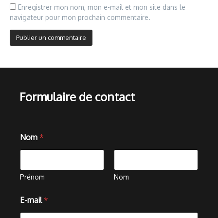
Enregistrer mon nom, mon e-mail et mon site dans le
navigateur pour mon prochain commentaire.
Formulaire de contact
Nom
*
Prénom
Nom
C
E-mail
*
o
m