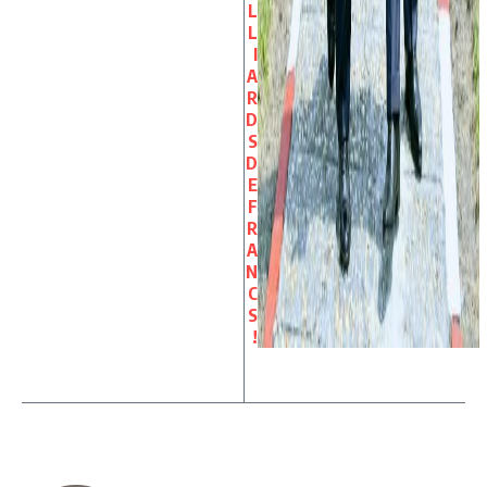
L
L
I
A
R
D
S
D
E
F
R
A
N
C
S
!