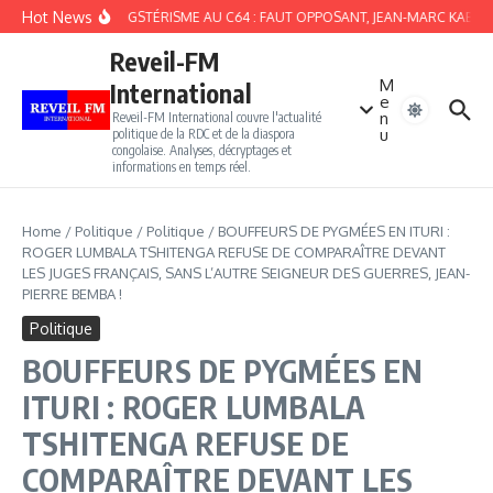
Aller au contenu
Hot News
DU GANGSTÉRISME AU C64 : FAUT OPPOSANT, JEAN-MARC KABUNDA 
Reveil-FM
M
International
e
n
Reveil-FM International couvre l'actualité
u
politique de la RDC et de la diaspora
congolaise. Analyses, décryptages et
informations en temps réel.
Home
/
Politique
/
Politique
/
BOUFFEURS DE PYGMÉES EN ITURI :
ROGER LUMBALA TSHITENGA REFUSE DE COMPARAÎTRE DEVANT
LES JUGES FRANÇAIS, SANS L’AUTRE SEIGNEUR DES GUERRES, JEAN-
PIERRE BEMBA !
Politique
BOUFFEURS DE PYGMÉES EN
ITURI : ROGER LUMBALA
TSHITENGA REFUSE DE
COMPARAÎTRE DEVANT LES