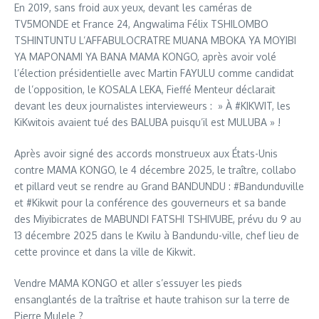
En 2019, sans froid aux yeux, devant les caméras de
TV5MONDE et France 24, Angwalima Félix TSHILOMBO
TSHINTUNTU L’AFFABULOCRATRE MUANA MBOKA YA MOYIBI
YA MAPONAMI YA BANA MAMA KONGO, après avoir volé
l’élection présidentielle avec Martin FAYULU comme candidat
de l’opposition, le KOSALA LEKA, Fieffé Menteur déclarait
devant les deux journalistes intervieweurs : » À #KIKWIT, les
KiKwitois avaient tué des BALUBA puisqu’il est MULUBA » !
Après avoir signé des accords monstrueux aux États-Unis
contre MAMA KONGO, le 4 décembre 2025, le traître, collabo
et pillard veut se rendre au Grand BANDUNDU : #Bandunduville
et #Kikwit pour la conférence des gouverneurs et sa bande
des Miyibicrates de MABUNDI FATSHI TSHIVUBE, prévu du 9 au
13 décembre 2025 dans le Kwilu à Bandundu-ville, chef lieu de
cette province et dans la ville de Kikwit.
Vendre MAMA KONGO et aller s’essuyer les pieds
ensanglantés de la traîtrise et haute trahison sur la terre de
Pierre Mulele ?