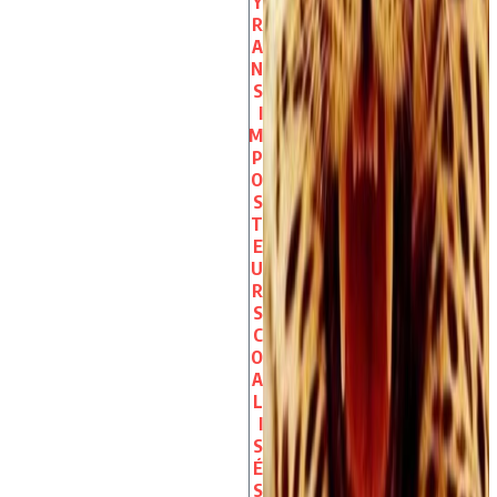
Y
R
A
N
S
I
M
P
O
S
T
E
U
R
S
C
O
A
L
I
S
É
S