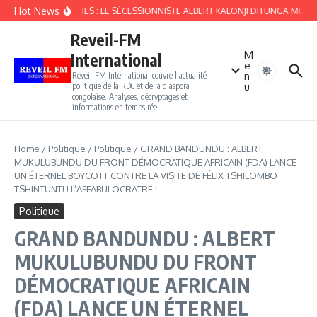
Aller au contenu
Hot News
FOURBERIES : LE SÉCESSIONNISTE ALBERT KALONJI DITUNGA MULOP
Reveil-FM
M
International
e
n
Reveil-FM International couvre l'actualité
u
politique de la RDC et de la diaspora
congolaise. Analyses, décryptages et
informations en temps réel.
Home
/
Politique
/
Politique
/
GRAND BANDUNDU : ALBERT
MUKULUBUNDU DU FRONT DÉMOCRATIQUE AFRICAIN (FDA) LANCE
UN ÉTERNEL BOYCOTT CONTRE LA VISITE DE FÉLIX TSHILOMBO
TSHINTUNTU L’AFFABULOCRATRE !
Politique
GRAND BANDUNDU : ALBERT
MUKULUBUNDU DU FRONT
DÉMOCRATIQUE AFRICAIN
(FDA) LANCE UN ÉTERNEL