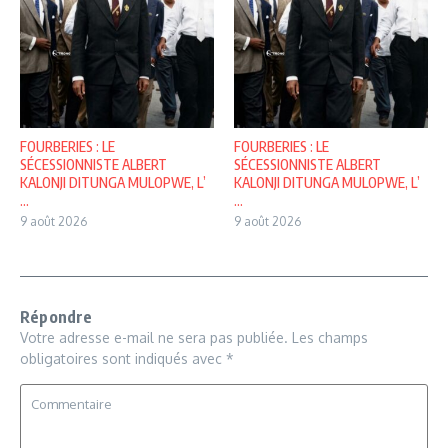
FOURBERIES : LE
FOURBERIES : LE
SÉCESSIONNISTE ALBERT
SÉCESSIONNISTE ALBERT
KALONJI DITUNGA MULOPWE, L’
KALONJI DITUNGA MULOPWE, L’
...
...
9 août 2026
9 août 2026
Répondre
Votre adresse e-mail ne sera pas publiée.
Les champs
obligatoires sont indiqués avec
*