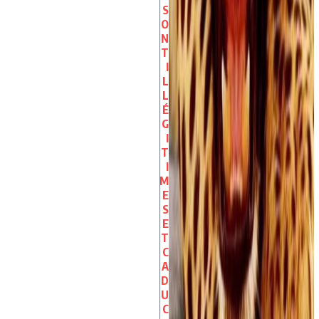
S
O
N
T
I
L
L
É
G
I
T
I
M
E
S
E
T
C
A
D
U
C