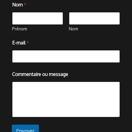
Nom
*
Prénom
Nom
o
E-mail
*
u
E
-
m
a
i
Commentaire ou message
l
*
Envoyer