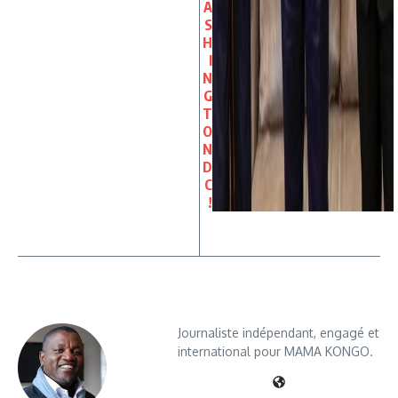
A
S
H
I
N
G
T
O
N
D
C
!
Journaliste indépendant, engagé et
international pour MAMA KONGO.