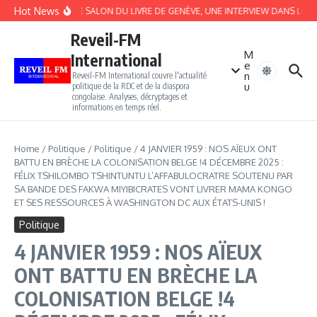
Aller au contenu
Hot News
APRÈS LE SALON DU LIVRE DE GENÈVE, UNE INTERVIEW DANS LE TG
Reveil-FM
M
International
e
n
Reveil-FM International couvre l'actualité
u
politique de la RDC et de la diaspora
congolaise. Analyses, décryptages et
informations en temps réel.
Home
/
Politique
/
Politique
/
4 JANVIER 1959 : NOS AÏEUX ONT
BATTU EN BRÈCHE LA COLONISATION BELGE !4 DÉCEMBRE 2025 :
FÉLIX TSHILOMBO TSHINTUNTU L’AFFABULOCRATRE SOUTENU PAR
SA BANDE DES FAKWA MIYIBICRATES VONT LIVRER MAMA KONGO
ET SES RESSOURCES À WASHINGTON DC AUX ÉTATS-UNIS !
Politique
4 JANVIER 1959 : NOS AÏEUX
ONT BATTU EN BRÈCHE LA
COLONISATION BELGE !4