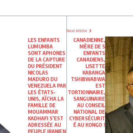
Next Article
LES ENFANTS
CANADIENNE,
LUMUMBA
MÈRE DE 5
SONT APHONES
ENFANTS
DE LA CAPTURE
CANADIENS,
DU PRÉSIDENT
LISETTE
NICOLAS
KABANGA
MADURO DU
TSHIBWABWA
VENEZUELA PAR
EST
LES ÉTATS-
TORTIONNAIRE,
UNIS, AÏCHA LA
SANGUINAIRE
FAMILLE DE
AU CONSEIL
MOUAMMAR
NATIONAL DE
KADHAFI S’EST
CYBERSÉCURIT
ADRESSÉE AU
É AU KONGO !
PEUPLE IRANIEN