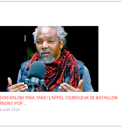
SOKI BALOBI YAKA, YAKA ! L’APPEL COURAGEUX DE BATAILLON
FRONT POP ...
6 août 2026