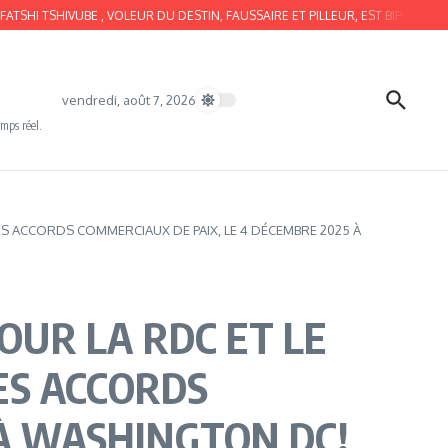
SHIVUBE , VOLEUR DU DESTIN, FAUSSAIRE ET PILLEUR, EST BIPOLAIRE !
SO
vendredi, août 7, 2026
emps réel.
ES ACCORDS COMMERCIAUX DE PAIX, LE 4 DÉCEMBRE 2025 À
OUR LA RDC ET LE
ES ACCORDS
 À WASHINGTON DC!