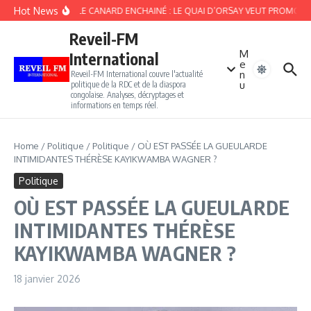
Aller au contenu
Hot News
LE CANARD ENCHAINÉ : LE QUAI D’ORSAY VEUT PROMOUVOIR
Reveil-FM
M
International
e
n
Reveil-FM International couvre l'actualité
u
politique de la RDC et de la diaspora
congolaise. Analyses, décryptages et
informations en temps réel.
Home
/
Politique
/
Politique
/
OÙ EST PASSÉE LA GUEULARDE
INTIMIDANTES THÉRÈSE KAYIKWAMBA WAGNER ?
Politique
OÙ EST PASSÉE LA GUEULARDE
INTIMIDANTES THÉRÈSE
KAYIKWAMBA WAGNER ?
18 janvier 2026