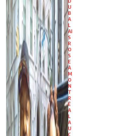
D
U
B
A
L
AI
S
R
O
S
E
À
M
O
N
T
R
É
A
L
A
U
C