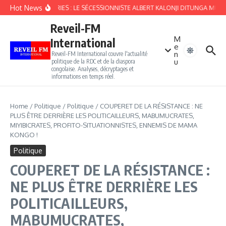
Aller au contenu
Hot News
FOURBERIES : LE SÉCESSIONNISTE ALBERT KALONJI DITUNGA MULO
Reveil-FM
M
International
e
n
Reveil-FM International couvre l'actualité
u
politique de la RDC et de la diaspora
congolaise. Analyses, décryptages et
informations en temps réel.
Home
/
Politique
/
Politique
/
COUPERET DE LA RÉSISTANCE : NE
PLUS ÊTRE DERRIÈRE LES POLITICAILLEURS, MABUMUCRATES,
MIYIBICRATES, PROFITO-SITUATIONNISTES, ENNEMIS DE MAMA
KONGO !
Politique
COUPERET DE LA RÉSISTANCE :
NE PLUS ÊTRE DERRIÈRE LES
POLITICAILLEURS,
MABUMUCRATES,