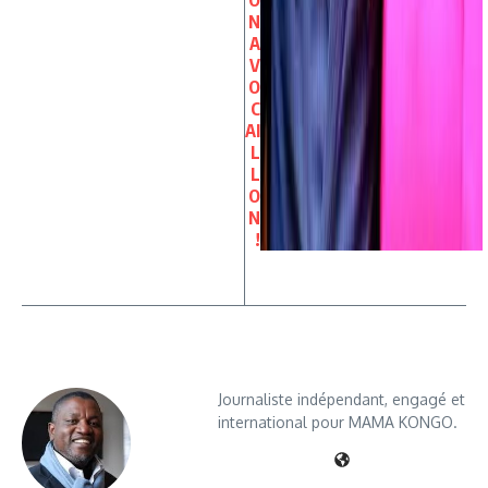
O
N
A
V
O
C
AI
L
L
O
N
!
Journaliste indépendant, engagé et
international pour MAMA KONGO.