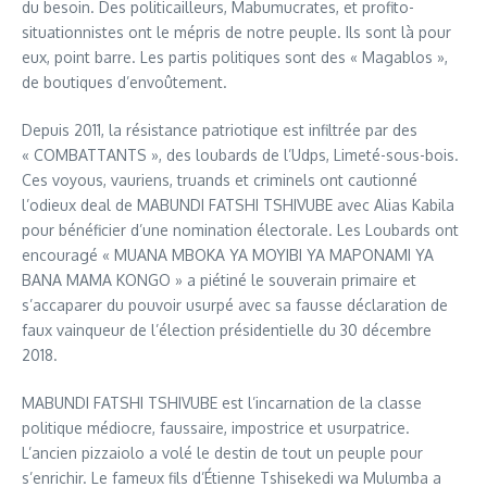
du besoin. Des politicailleurs, Mabumucrates, et profito-
situationnistes ont le mépris de notre peuple. Ils sont là pour
eux, point barre. Les partis politiques sont des « Magablos »,
de boutiques d’envoûtement.
Depuis 2011, la résistance patriotique est infiltrée par des
« COMBATTANTS », des loubards de l’Udps, Limeté-sous-bois.
Ces voyous, vauriens, truands et criminels ont cautionné
l’odieux deal de MABUNDI FATSHI TSHIVUBE avec Alias Kabila
pour bénéficier d’une nomination électorale. Les Loubards ont
encouragé « MUANA MBOKA YA MOYIBI YA MAPONAMI YA
BANA MAMA KONGO » a piétiné le souverain primaire et
s’accaparer du pouvoir usurpé avec sa fausse déclaration de
faux vainqueur de l’élection présidentielle du 30 décembre
2018.
MABUNDI FATSHI TSHIVUBE est l’incarnation de la classe
politique médiocre, faussaire, impostrice et usurpatrice.
L’ancien pizzaiolo a volé le destin de tout un peuple pour
s’enrichir. Le fameux fils d’Étienne Tshisekedi wa Mulumba a