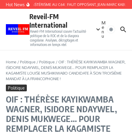
Aller au contenu
Hot News
DU GANGSTÉRISME AU C64 : FAUT OPPOSANT, JEAN-MARC KABUNDA WA
Reveil-FM
M
International
e
n
Reveil-FM International couvre l'actualité
u
politique de la RDC et de la diaspora
congolaise. Analyses, décryptages et
informations en temps réel.
Home
/
Politique
/
Politique
/
OIF : THÉRÈSE KAYIKWAMBA WAGNER,
ISIDORE NDAYWEL, DENIS MUKWEGE… POUR REMPLACER LA
KAGAMISTE LOUISE MUSHIKIWABO CANDIDATE À SON TROISIÈME
MANDAT À LA FRANCOPHONIE !
Politique
OIF : THÉRÈSE KAYIKWAMBA
WAGNER, ISIDORE NDAYWEL,
DENIS MUKWEGE… POUR
REMPLACER LA KAGAMISTE