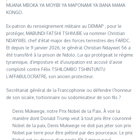
MUANA MBOKA YA MOYIBI YA MAPONAMI YA BANA MAMA
KONGO.
Ex-patron du renseignement militaire au DEMIAP , pour le
protéger, MABUNDI FATSHI TSHIVUBE va nommer Christian
NDAYWEL chef d’état-major des forces terrestres des FARDC.
Et depuis le 9 janvier 2026, le général Christian Ndaywel 56 a
été transféré à la prison de Ndolo. Lui qui protégeait le régime
tyrannique, d’imposture et d’usurpation est accusé d’avoir
comploté contre Félix TSHILOMBO TSHINTUNTU
L’AFFABULOCRATRE, son ancien protecteur.
Secrétariat général de la Francophonie ou défendre l’honneur
de son sicaire, tortionnaire ou sodomisateur de son fils ?
Denis Mukwege, notre Prix Nobel de la Paix. À voir la
manière dont Donald Trump veut à tout prix être couronné
Nobel de la paix, Denis Mukwege ne doit pas jeter son prix
Nobel par terre pour être piétiné par des pourceaux. Le prix
Nobel est au-dessus d’un poste fût-il mieux payé.