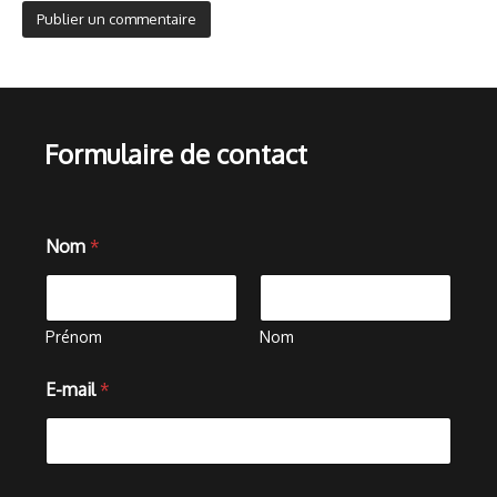
Formulaire de contact
o
Nom
*
u
E
-
m
a
Prénom
Nom
i
l
E-mail
*
*