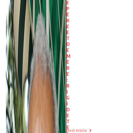
E
P
È
R
E
E
T
D
E
M
È
R
E
:
R
I
G
I
D
E
T
E
Next Article