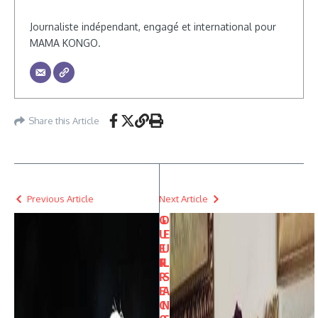
Journaliste indépendant, engagé et international pour
MAMA KONGO.
Share this Article
Previous Article
Next Article
G
D
U
E
E
U
R
IL
R
S
E
A
C
N