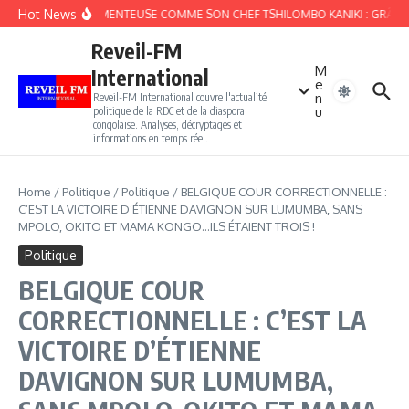
Aller au contenu
Hot News
FIEFFÉE MENTEUSE COMME SON CHEF TSHILOMBO KANIKI : GRÂCE K
Reveil-FM
M
International
e
n
Reveil-FM International couvre l'actualité
u
politique de la RDC et de la diaspora
congolaise. Analyses, décryptages et
informations en temps réel.
Home
/
Politique
/
Politique
/
BELGIQUE COUR CORRECTIONNELLE :
C’EST LA VICTOIRE D’ÉTIENNE DAVIGNON SUR LUMUMBA, SANS
MPOLO, OKITO ET MAMA KONGO…ILS ÉTAIENT TROIS !
Politique
BELGIQUE COUR
CORRECTIONNELLE : C’EST LA
VICTOIRE D’ÉTIENNE
DAVIGNON SUR LUMUMBA,