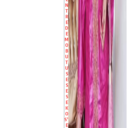
N
T
R
E
D
E
M
O
B
U
T
U
S
E
S
E
S
E
K
O
S’
E