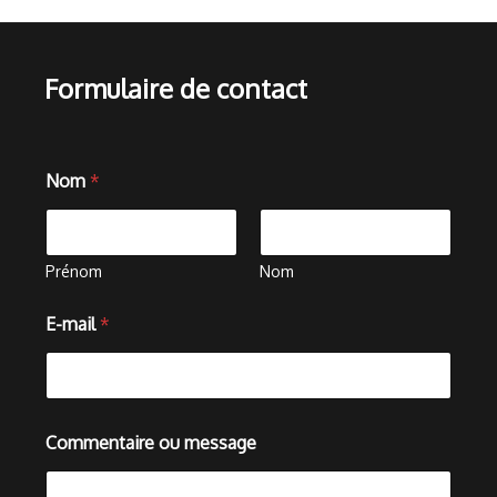
Formulaire de contact
m
Nom
*
e
s
s
a
g
Prénom
Nom
e
*
E-mail
*
m
e
s
s
a
g
Commentaire ou message
e