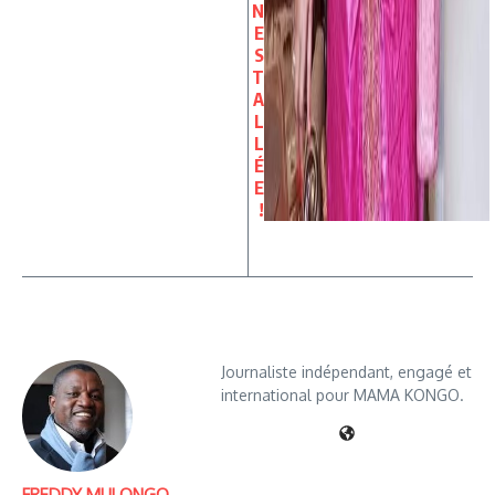
N
E
S
T
A
L
L
É
E
!
Journaliste indépendant, engagé et
international pour MAMA KONGO.
FREDDY MULONGO