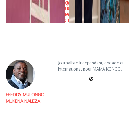
Q
A
U
S
E
A
!
!
Journaliste indépendant, engagé et
international pour MAMA KONGO.
FREDDY MULONGO
MUKENA NALEZA