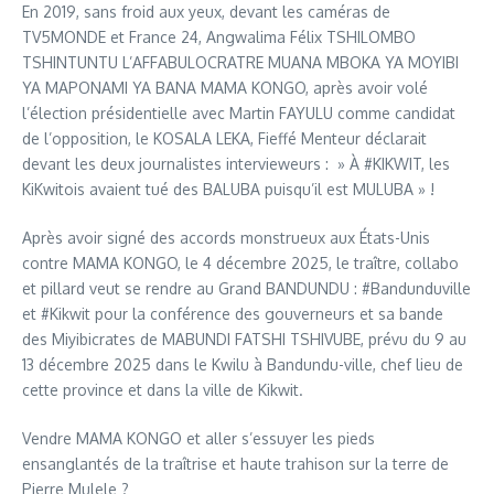
En 2019, sans froid aux yeux, devant les caméras de
TV5MONDE et France 24, Angwalima Félix TSHILOMBO
TSHINTUNTU L’AFFABULOCRATRE MUANA MBOKA YA MOYIBI
YA MAPONAMI YA BANA MAMA KONGO, après avoir volé
l’élection présidentielle avec Martin FAYULU comme candidat
de l’opposition, le KOSALA LEKA, Fieffé Menteur déclarait
devant les deux journalistes intervieweurs : » À #KIKWIT, les
KiKwitois avaient tué des BALUBA puisqu’il est MULUBA » !
Après avoir signé des accords monstrueux aux États-Unis
contre MAMA KONGO, le 4 décembre 2025, le traître, collabo
et pillard veut se rendre au Grand BANDUNDU : #Bandunduville
et #Kikwit pour la conférence des gouverneurs et sa bande
des Miyibicrates de MABUNDI FATSHI TSHIVUBE, prévu du 9 au
13 décembre 2025 dans le Kwilu à Bandundu-ville, chef lieu de
cette province et dans la ville de Kikwit.
Vendre MAMA KONGO et aller s’essuyer les pieds
ensanglantés de la traîtrise et haute trahison sur la terre de
Pierre Mulele ?