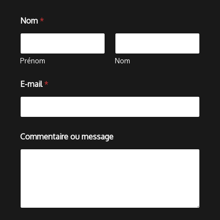
Nom
*
Prénom
Nom
E-mail
*
C
Commentaire ou message
o
m
m
e
n
t
a
i
r