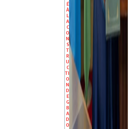
É
À
L
A
C
O
N
S
T
R
U
C
TI
O
N
D
E
G
B
A
D
O