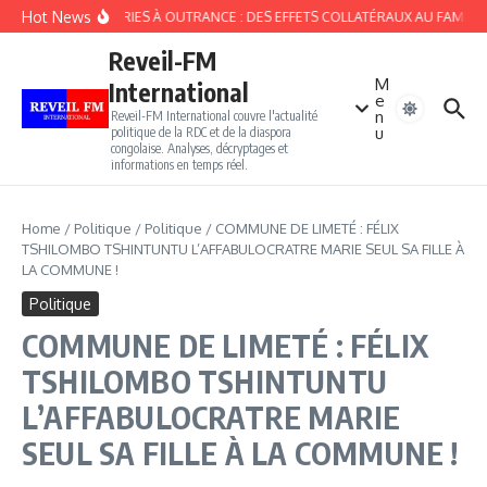
Aller au contenu
Hot News
BUZOBÉRIES À OUTRANCE : DES EFFETS COLLATÉRAUX AU FAMEUX GE
Reveil-FM
M
International
e
n
Reveil-FM International couvre l'actualité
u
politique de la RDC et de la diaspora
congolaise. Analyses, décryptages et
informations en temps réel.
Home
/
Politique
/
Politique
/
COMMUNE DE LIMETÉ : FÉLIX
TSHILOMBO TSHINTUNTU L’AFFABULOCRATRE MARIE SEUL SA FILLE À
LA COMMUNE !
Politique
COMMUNE DE LIMETÉ : FÉLIX
TSHILOMBO TSHINTUNTU
L’AFFABULOCRATRE MARIE
SEUL SA FILLE À LA COMMUNE !