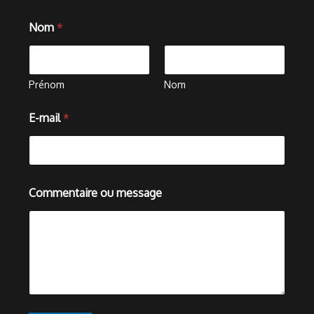
C
Nom
*
o
m
m
e
n
Prénom
Nom
t
a
E-mail
*
i
r
e
*
m
e
Commentaire ou message
s
s
a
g
e