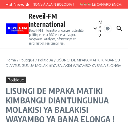
Aller au contenu
Hot News
10 QUESTIONS À ALAIN BOLODJA !
LE CANARD ENCHAINÉ : 
Reveil-FM
M
International
e
n
Reveil-FM International couvre l'actualité
u
politique de la RDC et de la diaspora
congolaise. Analyses, décryptages et
informations en temps réel.
Home
/
Politique
/
Politique
/
LISUNGI DE MPAKA MATIKI KIMBANGU
DIANTUNGUNUA MOLAKISI YA BALAKISI WAYAMBO YA BANA ELONGA
!
Politique
LISUNGI DE MPAKA MATIKI
KIMBANGU DIANTUNGUNUA
MOLAKISI YA BALAKISI
WAYAMBO YA BANA ELONGA !