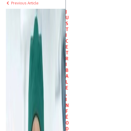
Previous Article
J
U
S
T
I
C
E
T
R
I
B
A
L
E
,
I
N
F
É
O
D