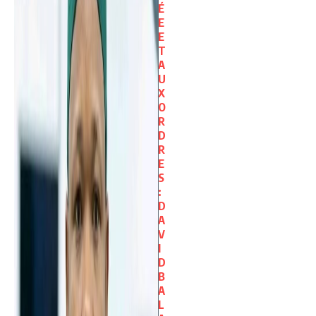
É
E
E
T
A
U
X
O
R
D
R
E
S
:
D
A
V
I
D
B
A
L