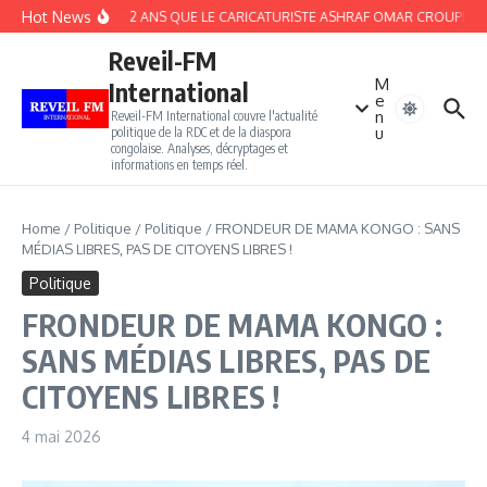
Aller au contenu
Hot News
EGYPTE : 2 ANS QUE LE CARICATURISTE ASHRAF OMAR CROUPIT DAN
Reveil-FM
M
International
e
n
Reveil-FM International couvre l'actualité
u
politique de la RDC et de la diaspora
congolaise. Analyses, décryptages et
informations en temps réel.
Home
/
Politique
/
Politique
/
FRONDEUR DE MAMA KONGO : SANS
MÉDIAS LIBRES, PAS DE CITOYENS LIBRES !
Politique
FRONDEUR DE MAMA KONGO :
SANS MÉDIAS LIBRES, PAS DE
CITOYENS LIBRES !
4 mai 2026