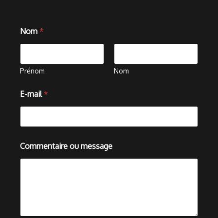
Nom
*
Prénom
Nom
o
E-mail
*
u
C
o
m
m
e
Commentaire ou message
n
t
a
i
r
e
*