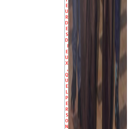
E
U
R
D
E
S
D
I
E
U
X
,
Q
U
E
L
P
E
R
S
O
N