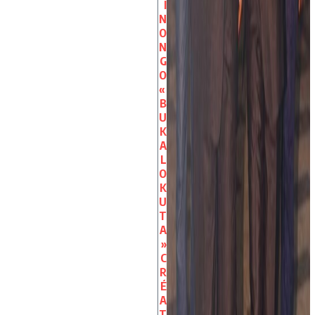
I
N
O
N
G
O
«
B
U
K
A
L
O
K
U
T
A
»
C
R
É
A
T