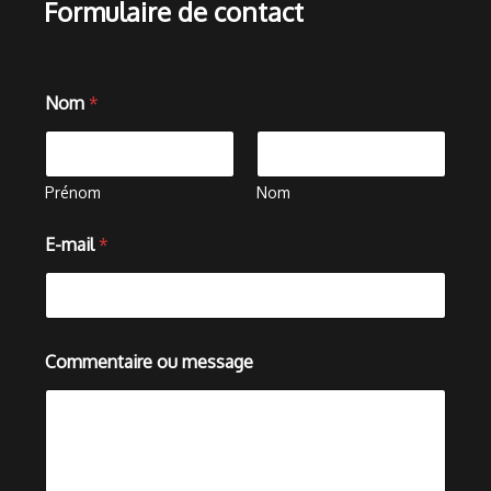
Formulaire de contact
Nom
*
Prénom
Nom
N
E-mail
*
o
m
m
e
s
s
Commentaire ou message
a
g
e
*