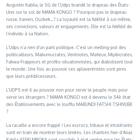
Augustin Kabila, le SG de l’Udps brandit le drapeau des États-
Unis sur le sol de MAMA KONGO ? Pourquoi pas le drapeau
russe, Iranien, Ouzbek…? La loyauté est la fidélité à soi-même,
ses convictions, valeurs et engagements. Elle est la fidélité de
l’individu à sa Nation.
L’Udps n’a rien d’un parti politique. C’est un melting-pot des
politicailleurs, Mabumucrates, Ventriotes, Mafieux, Miyibicrates,
Fakwa-Frappeurs et profito-situationnistes, qui diabolisent tout
le monde. Une fois au pouvoir ces aplaventristes sont pires
que leurs prédécesseurs.
L’UDPS est-il au pouvoir non pour servir le peuple mais pour
servir les étrangers ? MAMA KONGO est-il devenu le 54è état
des Établissements avec le Joufflu MABUNDI FATSHI TSHIVUBE
?
La racaille a encore frappé ! Les escrocs, tribaux et intolérants
sont en train de montrer leurs limites. Les chantres hier d’Alias
Kabila ATEKI MBOKA sont couchés à plat ventre pour les États-