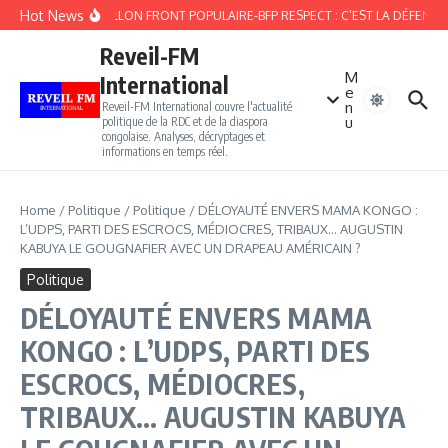
Aller au contenu
Hot News
LE BATAILLON FRONT POPULAIRE-BFP RESPECT : C’EST LA DÉFENSE 
Reveil-FM
M
International
e
n
Reveil-FM International couvre l'actualité
u
politique de la RDC et de la diaspora
congolaise. Analyses, décryptages et
informations en temps réel.
Home
/
Politique
/
Politique
/
DÉLOYAUTÉ ENVERS MAMA KONGO :
L’UDPS, PARTI DES ESCROCS, MÉDIOCRES, TRIBAUX… AUGUSTIN
KABUYA LE GOUGNAFIER AVEC UN DRAPEAU AMÉRICAIN ?
Politique
DÉLOYAUTÉ ENVERS MAMA
KONGO : L’UDPS, PARTI DES
ESCROCS, MÉDIOCRES,
TRIBAUX… AUGUSTIN KABUYA