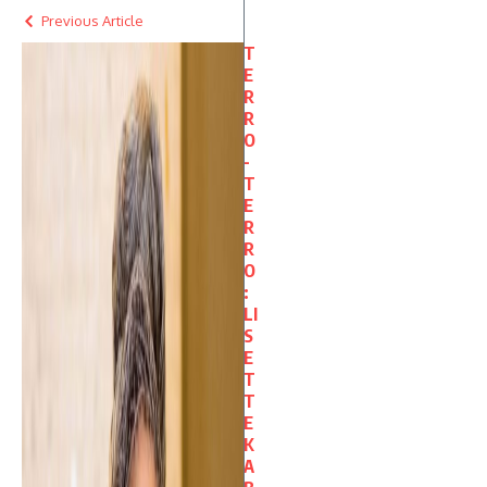
Previous Article
T
E
R
R
O
-
T
E
R
R
O
:
LI
S
E
T
T
E
K
A