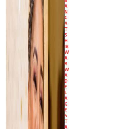
B
A
N
G
A
T
S
H
IB
W
A
B
W
A
D
E
L
A
G
E
S
T
A