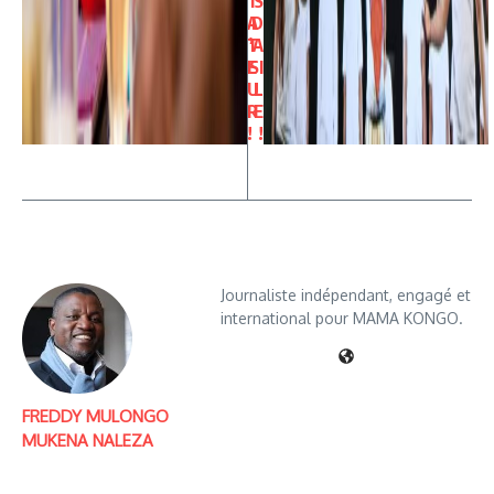
T
S
A
D
T
’A
E
SI
U
L
R
E
!
!
Journaliste indépendant, engagé et
international pour MAMA KONGO.
FREDDY MULONGO
MUKENA NALEZA