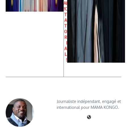
A
I
!
C
T
A
T
O
R
I
A
L
!
Journaliste indépendant, engagé et
international pour MAMA KONGO.