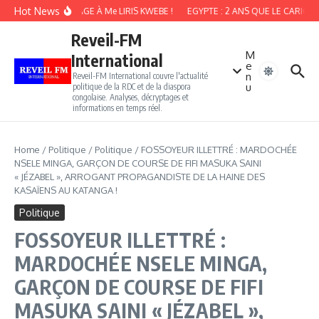
Aller au contenu
Hot News
HOMMAGE À Me LIRIS KWEBE !
EGYPTE : 2 ANS QUE LE CARICAT
Reveil-FM
M
International
e
n
Reveil-FM International couvre l'actualité
u
politique de la RDC et de la diaspora
congolaise. Analyses, décryptages et
informations en temps réel.
Home
/
Politique
/
Politique
/
FOSSOYEUR ILLETTRÉ : MARDOCHÉE
NSELE MINGA, GARÇON DE COURSE DE FIFI MASUKA SAINI
« JÉZABEL », ARROGANT PROPAGANDISTE DE LA HAINE DES
KASAÏENS AU KATANGA !
Politique
FOSSOYEUR ILLETTRÉ :
MARDOCHÉE NSELE MINGA,
GARÇON DE COURSE DE FIFI
MASUKA SAINI « JÉZABEL »,