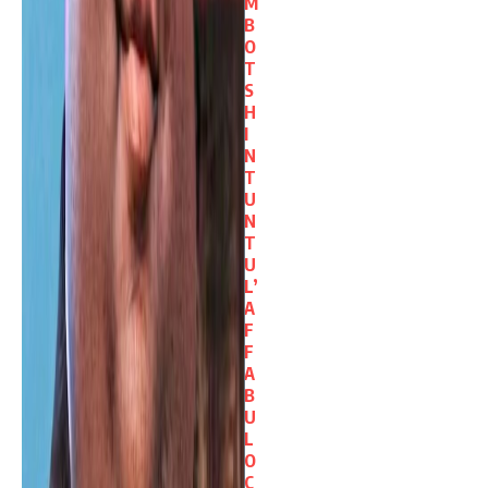
M
B
O
T
S
H
I
N
T
U
N
T
U
L’
A
F
F
A
B
U
L
O
C