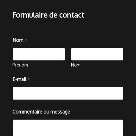
Formulaire de contact
Nom
*
Prénom
Nom
E-mail
*
m
Commentaire ou message
e
s
s
a
g