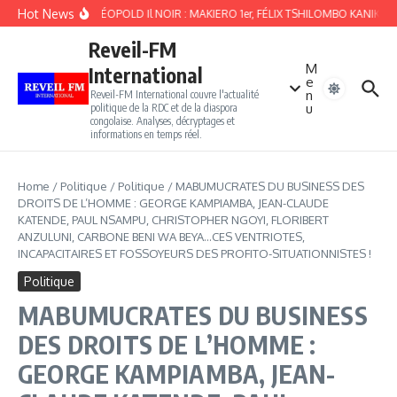
Aller au contenu
Hot News
CRUEL LÉOPOLD Il NOIR : MAKIERO 1er, FÉLIX TSHILOMBO KANIKI 
Reveil-FM
M
International
e
n
Reveil-FM International couvre l'actualité
u
politique de la RDC et de la diaspora
congolaise. Analyses, décryptages et
informations en temps réel.
Home
/
Politique
/
Politique
/
MABUMUCRATES DU BUSINESS DES
DROITS DE L’HOMME : GEORGE KAMPIAMBA, JEAN-CLAUDE
KATENDE, PAUL NSAMPU, CHRISTOPHER NGOYI, FLORIBERT
ANZULUNI, CARBONE BENI WA BEYA…CES VENTRIOTES,
INCAPACITAIRES ET FOSSOYEURS DES PROFITO-SITUATIONNISTES !
Politique
MABUMUCRATES DU BUSINESS
DES DROITS DE L’HOMME :
GEORGE KAMPIAMBA, JEAN-