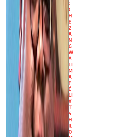
:
C
H
E
Z
A
N
G
W
A
LI
M
A
F
É
LI
X
T
S
H
IL
O