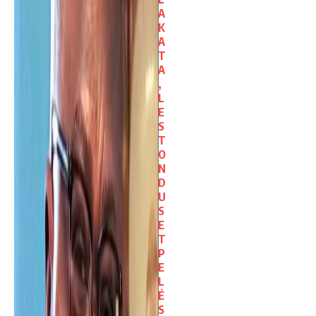
A
K
A
T
A
,
L
E
S
T
O
N
D
U
S
E
T
P
E
L
É
S