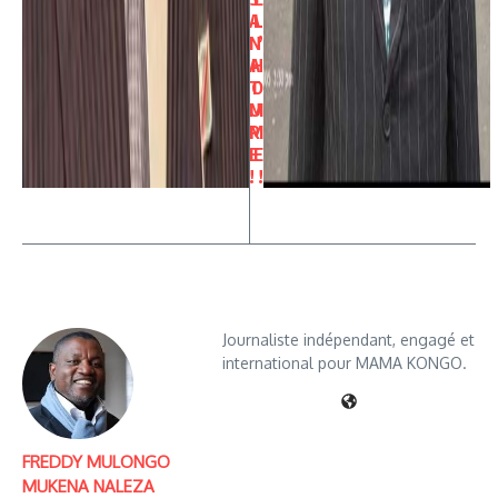
A
L
N
’
A
H
T
O
U
M
R
M
E
E
!
!
Journaliste indépendant, engagé et
international pour MAMA KONGO.
FREDDY MULONGO
MUKENA NALEZA