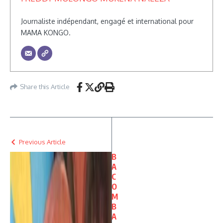
Journaliste indépendant, engagé et international pour
MAMA KONGO.
Share this Article
Previous Article
B
A
C
O
M
B
A