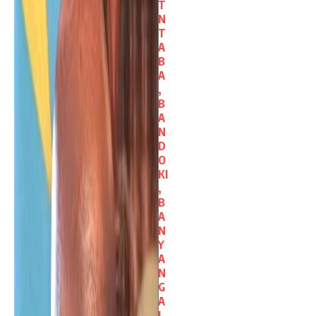
T
N
T
A
B
A
,
B
A
N
D
O
KI
,
B
A
N
Y
A
N
G
A
L