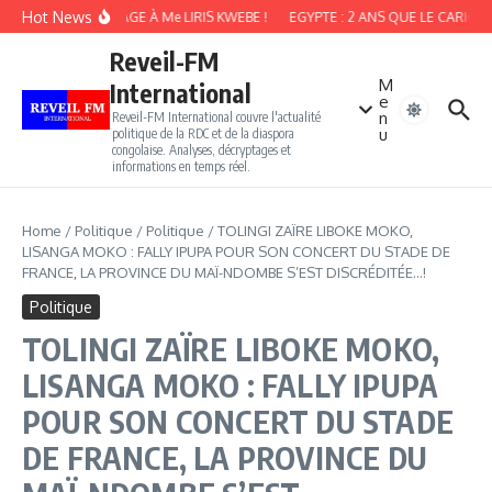
Aller au contenu
Hot News
HOMMAGE À Me LIRIS KWEBE !
EGYPTE : 2 ANS QUE LE CARICAT
Reveil-FM
M
International
e
n
Reveil-FM International couvre l'actualité
u
politique de la RDC et de la diaspora
congolaise. Analyses, décryptages et
informations en temps réel.
Home
/
Politique
/
Politique
/
TOLINGI ZAÏRE LIBOKE MOKO,
LISANGA MOKO : FALLY IPUPA POUR SON CONCERT DU STADE DE
FRANCE, LA PROVINCE DU MAÏ-NDOMBE S’EST DISCRÉDITÉE…!
Politique
TOLINGI ZAÏRE LIBOKE MOKO,
LISANGA MOKO : FALLY IPUPA
POUR SON CONCERT DU STADE
DE FRANCE, LA PROVINCE DU