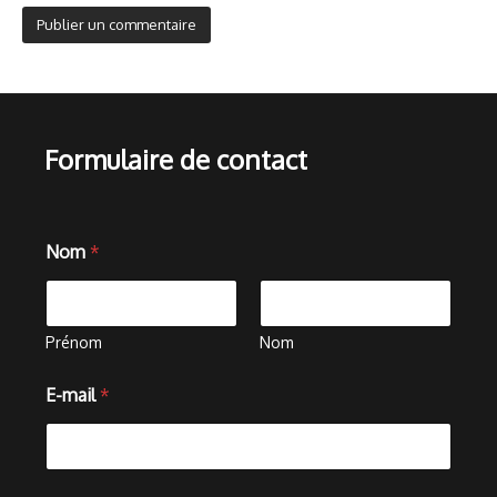
Formulaire de contact
Nom
*
Prénom
Nom
N
E-mail
*
o
m
o
u
C