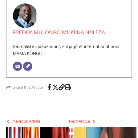
FREDDY MULONGO MUKENA NALEZA
Journaliste indépendant, engagé et international pour
MAMA KONGO.
Share this Article
Previous Article
Next Article
L
B
U
A