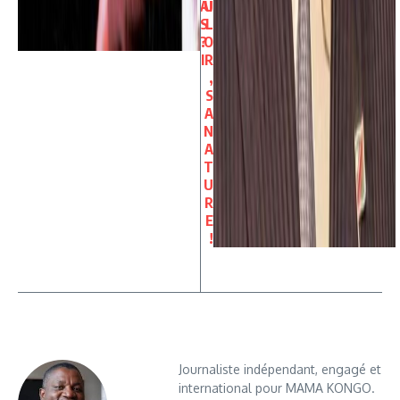
AI
U
S
L
?
O
IR
,
S
A
N
A
T
U
R
E
!
Journaliste indépendant, engagé et
international pour MAMA KONGO.