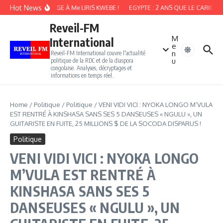
Aller au contenu
Hot News
HOMMAGE À Me LIRIS KWEBE !
EGYPTE : 2 ANS QUE LE CARICATU
Reveil-FM
M
International
e
n
Reveil-FM International couvre l'actualité
u
politique de la RDC et de la diaspora
congolaise. Analyses, décryptages et
informations en temps réel.
Home
/
Politique
/
Politique
/
VENI VIDI VICI : NYOKA LONGO M’VULA
EST RENTRÉ À KINSHASA SANS SES 5 DANSEUSES « NGULU », UN
GUITARISTE EN FUITE, 25 MILLIONS $ DE LA SOCODA DISPARUS !
Politique
VENI VIDI VICI : NYOKA LONGO
M’VULA EST RENTRÉ À
KINSHASA SANS SES 5
DANSEUSES « NGULU », UN