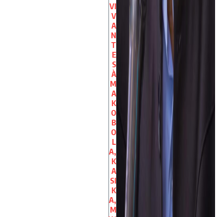
VI
V
A
N
T
E
S
À
M
A
K
O
B
O
L
A,
K
A
SI
K
A,
M