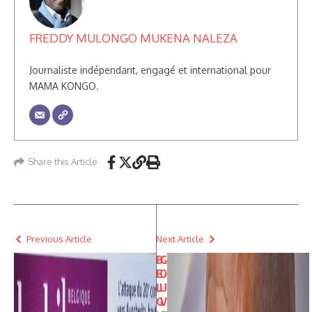
FREDDY MULONGO MUKENA NALEZA
Journaliste indépendant, engagé et international pour
MAMA KONGO.
Share this Article
Previous Article
Next Article
B
G
E
O
L
U
G
V