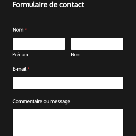
Formulaire de contact
N
Nom
*
o
m
o
u
N
Prénom
Nom
o
m
E-mail
*
Commentaire ou message