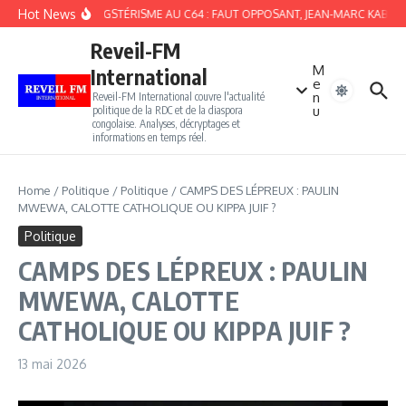
Aller au contenu
Hot News
DU GANGSTÉRISME AU C64 : FAUT OPPOSANT, JEAN-MARC KABUNDA 
Reveil-FM
M
International
e
n
Reveil-FM International couvre l'actualité
u
politique de la RDC et de la diaspora
congolaise. Analyses, décryptages et
informations en temps réel.
Home
/
Politique
/
Politique
/
CAMPS DES LÉPREUX : PAULIN
MWEWA, CALOTTE CATHOLIQUE OU KIPPA JUIF ?
Politique
CAMPS DES LÉPREUX : PAULIN
MWEWA, CALOTTE
CATHOLIQUE OU KIPPA JUIF ?
13 mai 2026