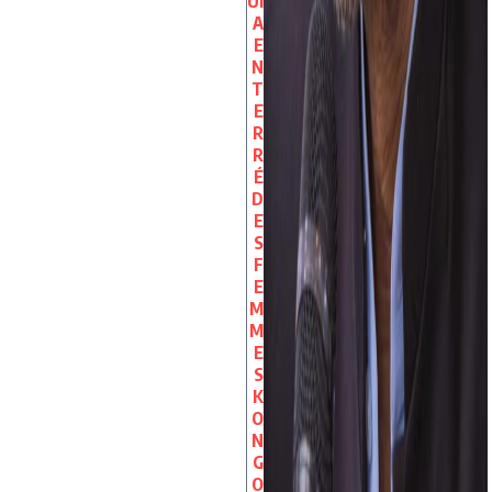
UI
A
E
N
T
E
R
R
É
D
E
S
F
E
M
M
E
S
K
O
N
G
O