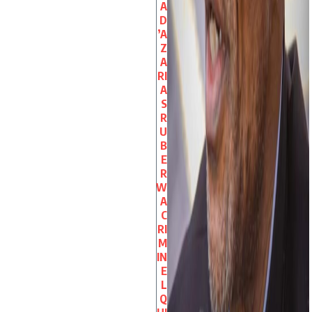
A
D
’A
Z
A
RI
A
S
R
U
B
E
R
W
A
C
RI
M
IN
E
L
Q