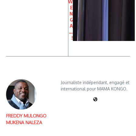
W
E
N
G
A
…
!
Journaliste indépendant, engagé et
international pour MAMA KONGO.
FREDDY MULONGO
MUKENA NALEZA