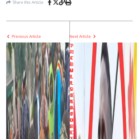
Share this Article
Previous Article
Next Article
T
P
R
I
A
T
Î
B
N
U
E
L
R
L
S
D
O
E
N
L
B
A
O
F
U
O
L
R
E
C
T
E