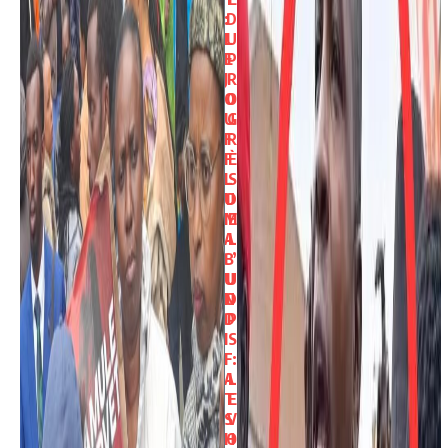
:
D
L
U
E
P
J
R
O
O
U
G
F
R
F
È
L
S
U
D
M
E
A
L
B
’
U
U
N
D
D
P
I
S
F
:
A
L
T
E
S
V
H
O