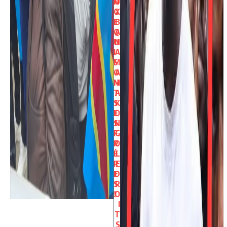
N
U
G
X
E
B
Q
A
U
N
I
A
S
M
O
A
N
M
T
A
S
K
E
O
S
N
F
G
R
O
È
L
R
E
E
D
S
R
!
O
I
T
S