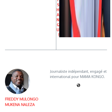
S
H
A
N
G
U
!
Journaliste indépendant, engagé et
international pour MAMA KONGO.
FREDDY MULONGO
MUKENA NALEZA