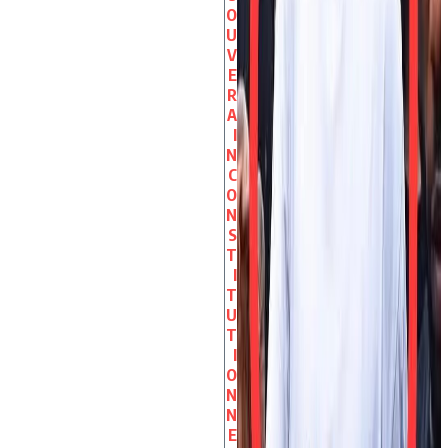
O
U
V
E
R
A
I
N
C
O
N
S
T
I
T
U
T
I
O
N
N
E