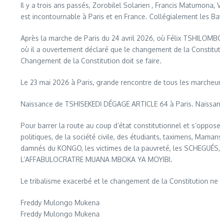
Il y a trois ans passés, Zorobilel Solarien , Francis Matum
est incontournable à Paris et en France. Collégialement les Bat
Après la marche de Paris du 24 avril 2026, où Félix TSHI
où il a ouvertement déclaré que le changement de la Constitut
Changement de la Constitution doit se faire.
Le 23 mai 2026 à Paris, grande rencontre de tous les marcheu
Naissance de TSHISEKEDI DÉGAGE ARTICLE 64 à Paris. Naissan
Pour barrer la route au coup d’état constitutionnel et s’op
politiques, de la société civile, des étudiants, taximens, Mam
damnés du KONGO, les victimes de la pauvreté, les SCHEGUÉS, 
L’AFFABULOCRATRE MUANA MBOKA YA MOYIBI.
Le tribalisme exacerbé et le changement de la Constitution ne
Freddy Mulongo Mukena
Freddy Mulongo Mukena