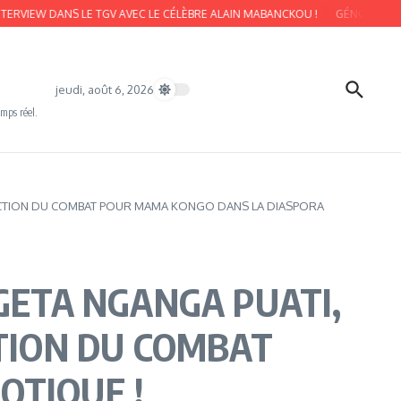
ANS LE TGV AVEC LE CÉLÈBRE ALAIN MABANCKOU !
GÉNOCIDE DU 2 AOÛT 1
jeudi, août 6, 2026
emps réel.
RRECTION DU COMBAT POUR MAMA KONGO DANS LA DIASPORA
GETA NGANGA PUATI,
CTION DU COMBAT
OTIQUE !