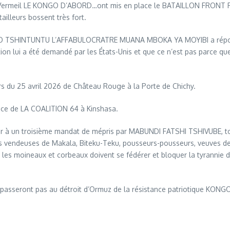
ona, Vermeil LE KONGO D’ABORD…ont mis en place le BATAILLON FRONT
ailleurs bossent très fort.
LOMBO TSHINTUNTU L’AFFABULOCRATRE MUANA MBOKA YA MOYIBI a répon
ion lui a été demandé par les États-Unis et que ce n’est pas parce 
rs du 25 avril 2026 de Château Rouge à la Porte de Chichy.
ce de LA COALITION 64 à Kinshasa.
poser à un troisième mandat de mépris par MABUNDI FATSHI TSHIVUBE
ans vendeuses de Makala, Biteku-Teku, pousseurs-pousseurs, veuves de 
les moineaux et corbeaux doivent se fédérer et bloquer la tyrannie
 passeront pas au détroit d’Ormuz de la résistance patriotique KONG