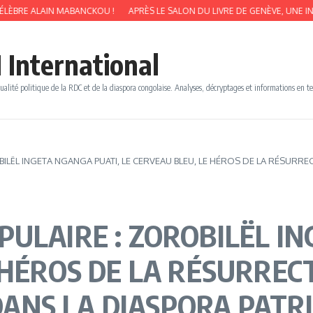
AIN MABANCKOU !
APRÈS LE SALON DU LIVRE DE GENÈVE, UNE INTERVIEW D
 International
ualité politique de la RDC et de la diaspora congolaise. Analyses, décryptages et informations en t
BILËL INGETA NGANGA PUATI, LE CERVEAU BLEU, LE HÉROS DE LA RÉSU
ULAIRE : ZOROBILËL IN
E HÉROS DE LA RÉSURRE
NS LA DIASPORA PATRI