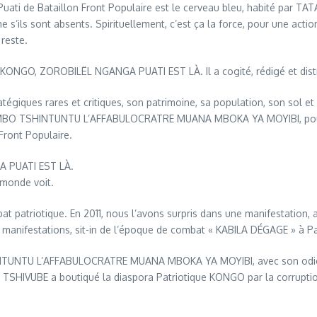
Puati de Bataillon Front Populaire est le cerveau bleu, habité par TAT
ils sont absents. Spirituellement, c’est ça la force, pour une action
reste.
O, ZOROBILËL NGANGA PUATI EST LÀ. Il a cogité, rédigé et distri
giques rares et critiques, son patrimoine, sa population, son sol et 
SHILOMBO TSHINTUNTU L’AFFABULOCRATRE MUANA MBOKA YA MOYIBI, pou
ront Populaire.
GA PUATI EST LÀ.
e monde voit.
t patriotique. En 2011, nous l’avons surpris dans une manifestation,
manifestations, sit-in de l’époque de combat « KABILA DÉGAGE » à P
NTUNTU L’AFFABULOCRATRE MUANA MBOKA YA MOYIBI, avec son odieux d
HIVUBE a boutiqué la diaspora Patriotique KONGO par la corruption. I