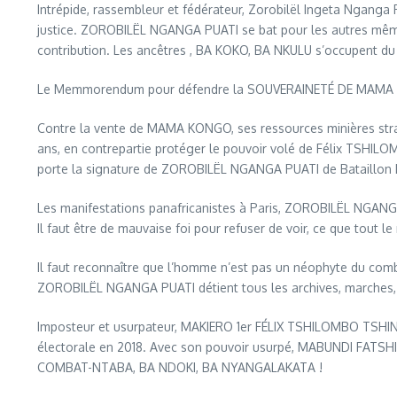
Intrépide, rassembleur et fédérateur, Zorobilël Ingeta Nganga 
justice. ZOROBILËL NGANGA PUATI se bat pour les autres même s’
contribution. Les ancêtres , BA KOKO, BA NKULU s’occupent du 
Le Memmorendum pour défendre la SOUVERAINETÉ DE MAMA KONG
Contre la vente de MAMA KONGO, ses ressources minières straté
ans, en contrepartie protéger le pouvoir volé de Félix T
porte la signature de ZOROBILËL NGANGA PUATI de Bataillon F
Les manifestations panafricanistes à Paris, ZOROBILËL NGAN
Il faut être de mauvaise foi pour refuser de voir, ce que tout l
Il faut reconnaître que l’homme n’est pas un néophyte du comba
ZOROBILËL NGANGA PUATI détient tous les archives, marches, 
Imposteur et usurpateur, MAKIERO 1er FÉLIX TSHILOMBO TSHI
électorale en 2018. Avec son pouvoir usurpé, MABUNDI FATSHI TS
COMBAT-NTABA, BA NDOKI, BA NYANGALAKATA !