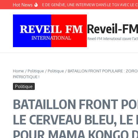
Aller au contenu
Hot News
LON DU LIVRE DE GENÈVE, UNE INTERVIEW DANS LE TGV AVEC LE CÉLÈBRE AL
Reveil-FM
Reveil-FM International couvre l'act
Home
/
Politique
/
Politique
/
BATAILLON FRONT POPULAIRE : ZORO
PATRIOTIQUE !
Politique
BATAILLON FRONT POP
LE CERVEAU BLEU, L
POUR MAMA KONGO DA