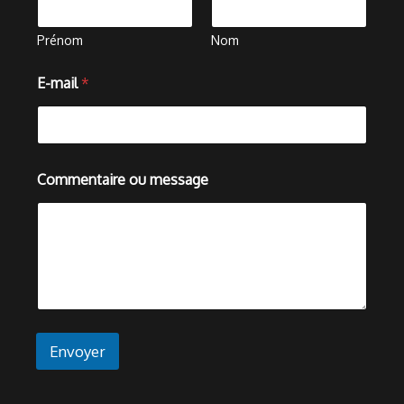
Prénom
Nom
*
E-mail
*
N
o
m
m
e
s
Commentaire ou message
s
a
g
e
Envoyer