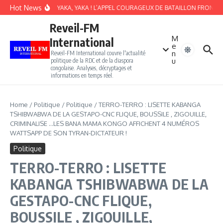
Aller au contenu
Hot News
SOKI BALOBI YAKA, YAKA ! L’APPEL COURAGEUX DE BATAILLON FRONT POP
Reveil-FM
M
International
e
n
Reveil-FM International couvre l'actualité
u
politique de la RDC et de la diaspora
congolaise. Analyses, décryptages et
informations en temps réel.
Home
/
Politique
/
Politique
/
TERRO-TERRO : LISETTE KABANGA
TSHIBWABWA DE LA GESTAPO-CNC FLIQUE, BOUSSILE , ZIGOUILLE,
CRIMINALISE …LES BANA MAMA KONGO AFFICHENT 4 NUMÉROS
WATTSAPP DE SON TYRAN-DICTATEUR !
Politique
TERRO-TERRO : LISETTE
KABANGA TSHIBWABWA DE LA
GESTAPO-CNC FLIQUE,
BOUSSILE , ZIGOUILLE,