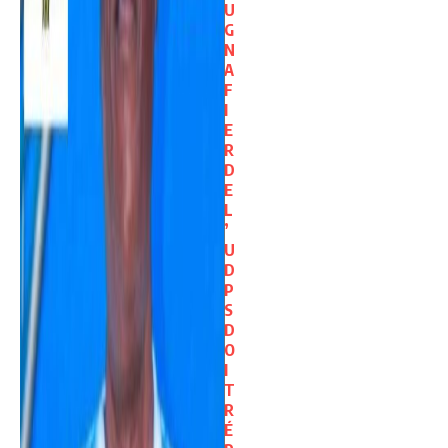
U
G
N
A
F
I
E
R
D
E
L
’
U
D
P
S
D
O
I
T
R
É