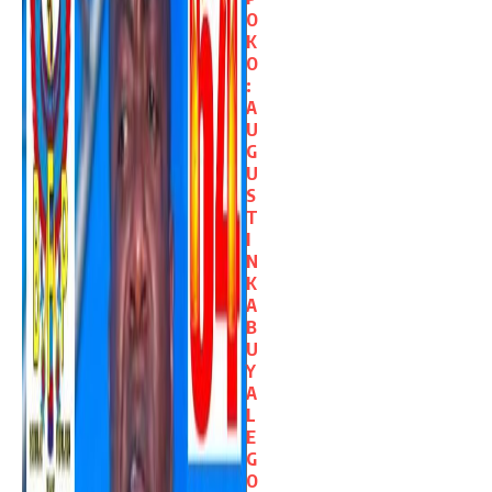
O
K
O
:
A
U
G
U
S
T
I
N
K
A
B
U
Y
A
L
E
G
O