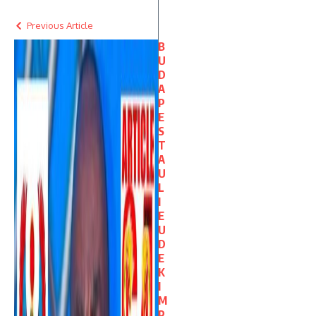
Previous Article
B
U
D
A
P
E
S
T
A
U
L
I
E
U
D
E
K
I
M
P