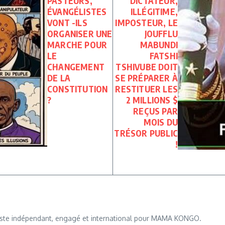
PASTEURS,
DICTATEUR,
ÉVANGÉLISTES
ILLÉGITIME,
VONT -ILS
IMPOSTEUR, LE
ORGANISER UNE
JOUFFLU
MARCHE POUR
MABUNDI
LE
FATSHI
CHANGEMENT
TSHIVUBE DOIT
DE LA
SE PRÉPARER À
CONSTITUTION
RESTITUER LES
?
2 MILLIONS $
REÇUS PAR
MOIS DU
TRÉSOR PUBLIC
!
iste indépendant, engagé et international pour MAMA KONGO.