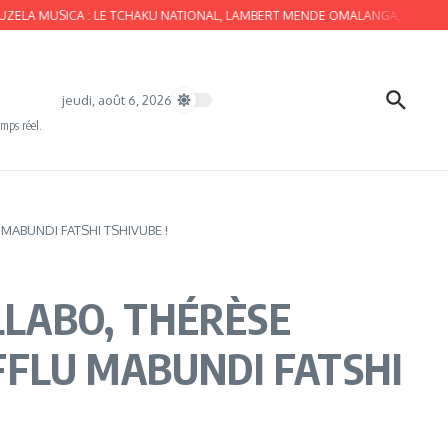
A : LE TCHAKU NATIONAL, LAMBERT MENDE OMALANGA, QUATTRO VUVUZELA, 
jeudi, août 6, 2026
emps réel.
MABUNDI FATSHI TSHIVUBE !
LLABO, THÉRÈSE
FLU MABUNDI FATSHI