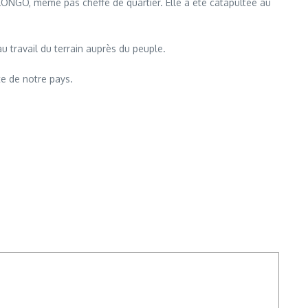
NGO, même pas cheffe de quartier. Elle a été catapultée au
travail du terrain auprès du peuple.
e de notre pays.