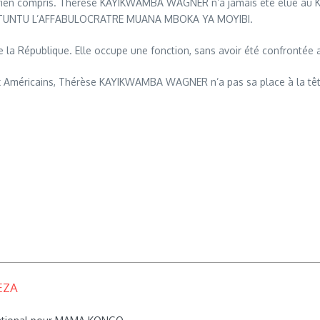
rien compris. Thérèse KAYIKWAMBA WAGNER n’a jamais été élue au KO
SHINTUNTU L’AFFABULOCRATRE MUANA MBOKA YA MOYIBI.
épublique. Elle occupe une fonction, sans avoir été confrontée au 
 Américains, Thérèse KAYIKWAMBA WAGNER n’a pas sa place à la têt
EZA