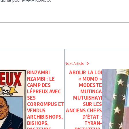
rnational pour MAMA KONGO.
Next Article
BINZAMBI
ABOLIR LA LOI
NZAMBI : LE
« MOMO »
CAMP DES
MODESTE
LÉPREUX AVEC
MUTINGA
SES
MUTUISHAYI
CORROMPUS ET
SUR LES
VENDUS
ANCIENS CHEFS
ARCHIBISHOPS,
D’ÉTAT :
BISHOPS,
TYRAN-