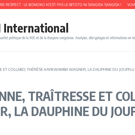
 LE BOMOKO N’EST PAS LE BITOTO NI SANGISA SANGISA !
VUVUZELA MUSIC
 International
ualité politique de la RDC et de la diaspora congolaise. Analyses, décryptages et informations en t
SE ET COLLABO, THÉRÈSE KAYIKWAMBA WAGNER, LA DAUPHINE DU JOUFFLU 
NNE, TRAÎTRESSE ET CO
 LA DAUPHINE DU JOUF