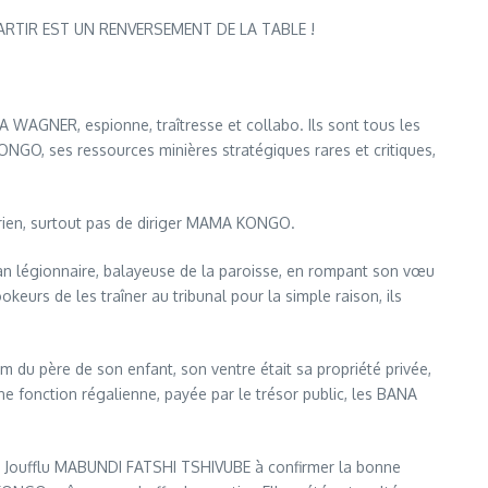
T PARTIR EST UN RENVERSEMENT DE LA TABLE !
NER, espionne, traîtresse et collabo. Ils sont tous les
GO, ses ressources minières stratégiques rares et critiques,
rien, surtout pas de diriger MAMA KONGO.
an légionnaire, balayeuse de la paroisse, en rompant son vœu
urs de les traîner au tribunal pour la simple raison, ils
m du père de son enfant, son ventre était sa propriété privée,
e fonction régalienne, payée par le trésor public, les BANA
le Joufflu MABUNDI FATSHI TSHIVUBE à confirmer la bonne