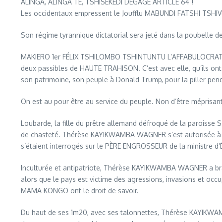
ALINGA, ALINGA TE, TSHISEKEDI DÉGAGE ARTICLE 64 !
Les occidentaux empressent le Joufflu MABUNDI FATSHI TSHI
Son régime tyrannique dictatorial sera jeté dans la poubelle de 
MAKIERO 1er FÉLIX TSHILOMBO TSHINTUNTU L’AFFABULOCRATRE 
deux passibles de HAUTE TRAHISON. C’est avec elle, qu’ils on
son patrimoine, son peuple à Donald Trump, pour la piller pen
On est au pour être au service du peuple. Non d’être mépris
Loubarde, la fille du prêtre allemand défroqué de la paroiss
de chasteté. Thérèse KAYIKWAMBA WAGNER s’est autorisée à mena
s’étaient interrogés sur le PÈRE ENGROSSEUR de la ministre d’É
Inculturée et antipatriote, Thérèse KAYIKWAMBA WAGNER a brandi
alors que le pays est victime des agressions, invasions et occ
MAMA KONGO ont le droit de savoir.
Du haut de ses 1m20, avec ses talonnettes, Thérèse KAYIKWAM