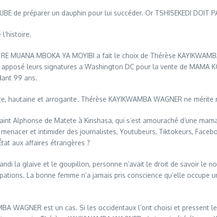
VUBE de préparer un dauphin pour lui succéder. Or TSHISEKEDI DOI
l’histoire.
MUANA MBOKA YA MOYIBI a fait le choix de Thérèse KAYIKWAMBA WAG
t apposé leurs signatures a Washington DC pour la vente de MAMA KON
dant 99 ans.
ante, hautaine et arrogante. Thérèse KAYIKWAMBA WAGNER ne mérite 
e Saint Alphonse de Matete à Kinshasa, qui s’est amouraché d’une mam
cer et intimider des journalistes, Youtubeurs, Tiktokeurs, Facebooke
tat aux affaires étrangères ?
 la glaive et le goupillon, personne n’avait le droit de savoir le no
upations. La bonne femme n’a jamais pris conscience qu’elle occupe un
BA WAGNER est un cas. Si les occidentaux l’ont choisi et pressent 