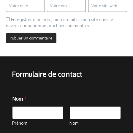
Enregistrer mon nom, mon e-mail et mon site dans le
navigateur pour mon prochain commentaire.
Formulaire de contact
Nom
*
Prénom
Nom
C