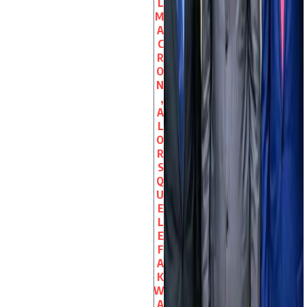
L
M
A
C
R
O
N
,
A
L
O
R
S
Q
U
E
L
E
F
A
K
W
A