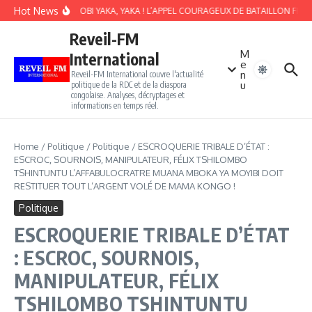
Aller au contenu
Hot News
SOKI BALOBI YAKA, YAKA ! L’APPEL COURAGEUX DE BATAILLON FRONT
Reveil-FM
M
International
e
n
Reveil-FM International couvre l'actualité
u
politique de la RDC et de la diaspora
congolaise. Analyses, décryptages et
informations en temps réel.
Home
/
Politique
/
Politique
/
ESCROQUERIE TRIBALE D’ÉTAT :
ESCROC, SOURNOIS, MANIPULATEUR, FÉLIX TSHILOMBO
TSHINTUNTU L’AFFABULOCRATRE MUANA MBOKA YA MOYIBI DOIT
RESTITUER TOUT L’ARGENT VOLÉ DE MAMA KONGO !
Politique
ESCROQUERIE TRIBALE D’ÉTAT
: ESCROC, SOURNOIS,
MANIPULATEUR, FÉLIX
TSHILOMBO TSHINTUNTU