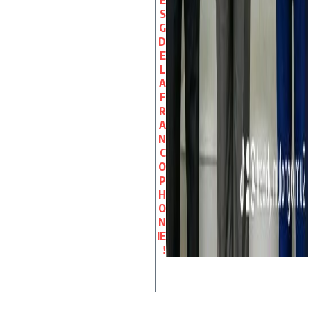
S
G
D
E
L
A
F
R
A
N
C
O
P
H
O
N
IE
!