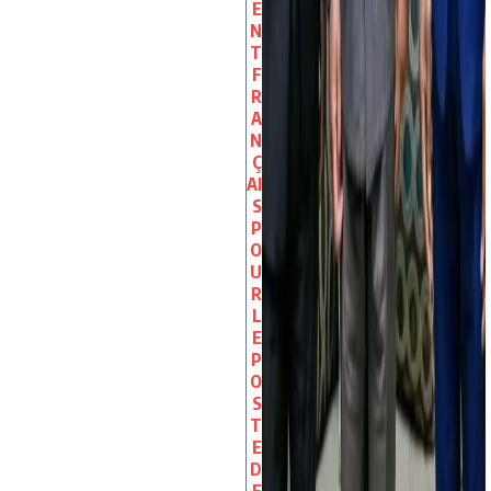
E
N
T
F
R
A
N
Ç
AI
S
P
O
U
R
L
E
P
O
S
T
E
D
E