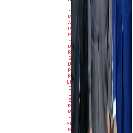
-
F
R
A
P
P
E
U
R
S
U
P
P
LI
E
L
E
P
R
É
SI
D