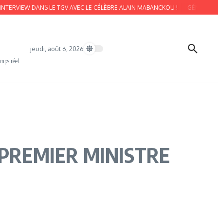
VIEW DANS LE TGV AVEC LE CÉLÈBRE ALAIN MABANCKOU !
GÉNOCIDE DU 2 A
jeudi, août 6, 2026
emps réel.
 PREMIER MINISTRE