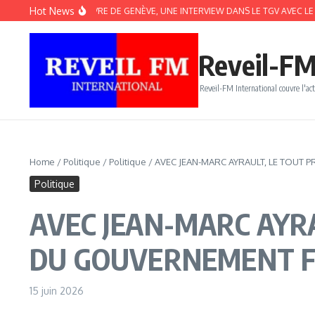
Aller au contenu
Hot News
 LE SALON DU LIVRE DE GENÈVE, UNE INTERVIEW DANS LE TGV AVEC LE CÉLÈ
Reveil-FM
Reveil-FM International couvre l'act
Home
/
Politique
/
Politique
/
AVEC JEAN-MARC AYRAULT, LE TOUT 
Politique
AVEC JEAN-MARC AYR
DU GOUVERNEMENT F
15 juin 2026