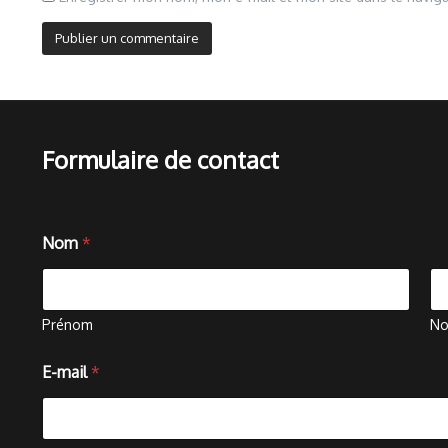
Formulaire de contact
Nom
*
Prénom
N
N
E-mail
*
o
m
o
u