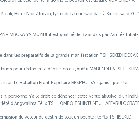
e Kigali, Hitler Noir Africain, tyran-dictateur rwandais à Kinshasa
ANA MBOKA YA MOYIBI, il est qualifié de Rwandais par l’armée tribal
ire dans les préparatifs de la grande manifestation TSHISEKEDI DÉGAGE
la Nation pour réclamer la démission du Joufflu MABUNDI FATSHI TSHIV
rieur. Le Bataillon Front Populaire RESPECT s’organise pour le
 personne n’a le droit de dénoncer cette vente abusive, d’un indivi
ropriété d’Angwalima Félix TSHILOMBO TSHINTUNTU L’AFFABULOCRA
émission du voleur du destin de tout un peuple : le fils TSHISEKEDI.