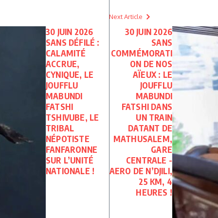
Next Article
30 JUIN 2026
30 JUIN 2026
SANS DÉFILÉ :
SANS
CALAMITÉ
COMMÉMORATI
ACCRUE,
ON DE NOS
CYNIQUE, LE
AÏEUX : LE
JOUFFLU
JOUFFLU
MABUNDI
MABUNDI
FATSHI
FATSHI DANS
TSHIVUBE, LE
UN TRAIN
TRIBAL
DATANT DE
NÉPOTISTE
MATHUSALEM,
FANFARONNE
GARE
SUR L’UNITÉ
CENTRALE -
NATIONALE !
AERO DE N’DJILI,
25 KM, 4
HEURES !