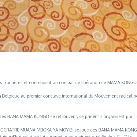
 les frontières et contribuent au combat de libération de MAMA KONGO
 en Belgique au premier conclave international du Mouvement radical 
ue les BANA MAMA KONGO se retrouvent, se parlent s’organisent pour 
LOCRATRE MUANA MBOKA YA MOYIBI se joue des BANA MAMA KONGO. L
jourd’hui, celui qui lui a donné le pouvoir est qualifié de « CHIEN ».