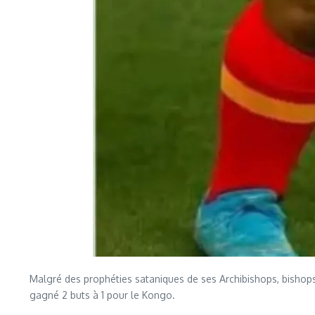
Malgré des prophéties sataniques de ses Archibishops, bishops,
gagné 2 buts à 1 pour le Kongo.