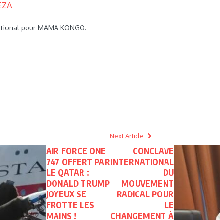
EZA
rnational pour MAMA KONGO.
Next Article
AIR FORCE ONE
CONCLAVE
747 OFFERT PAR
INTERNATIONAL
LE QATAR :
DU
DONALD TRUMP
MOUVEMENT
JOYEUX SE
RADICAL POUR
FROTTE LES
LE
MAINS !
CHANGEMENT À