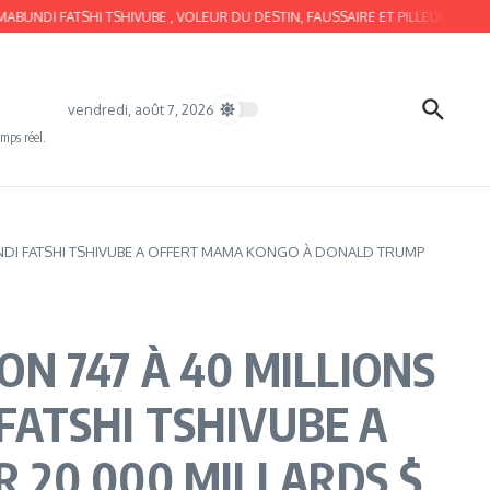
SHI TSHIVUBE , VOLEUR DU DESTIN, FAUSSAIRE ET PILLEUR, EST BIPOLAIRE !
vendredi, août 7, 2026
emps réel.
ABUNDI FATSHI TSHIVUBE A OFFERT MAMA KONGO À DONALD TRUMP
ON 747 À 40 MILLIONS
 FATSHI TSHIVUBE A
 20 000 MILLARDS $