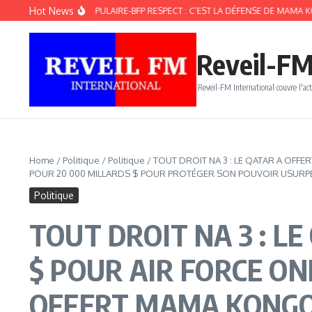
Aller au contenu
Hot News
ON FRONT POPULAIRE-BFP RESPECT : C’EST LA DÉFENSE DE MAMA KONGO ET L’
Reveil-FM
Reveil-FM International couvre l'act
Home
/
Politique
/
Politique
/
TOUT DROIT NA 3 : LE QATAR A OFFE
POUR 20 000 MILLARDS $ POUR PROTÉGER SON POUVOIR USURPÉ
Politique
TOUT DROIT NA 3 : LE
$ POUR AIR FORCE ON
OFFERT MAMA KONGO 