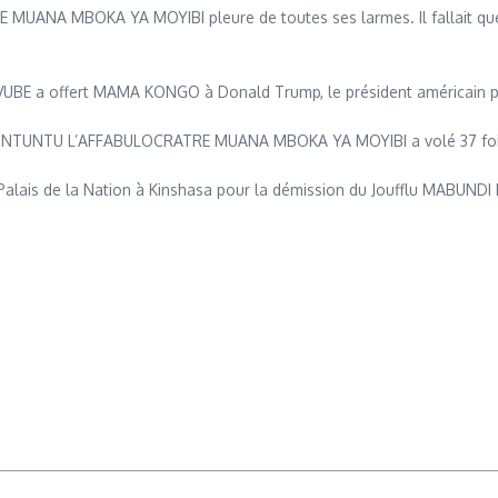
NA MBOKA YA MOYIBI pleure de toutes ses larmes. Il fallait que l
VUBE a offert MAMA KONGO à Donald Trump, le président américain po
HINTUNTU L’AFFABULOCRATRE MUANA MBOKA YA MOYIBI a volé 37 fois 
 le Palais de la Nation à Kinshasa pour la démission du Joufflu MABUND