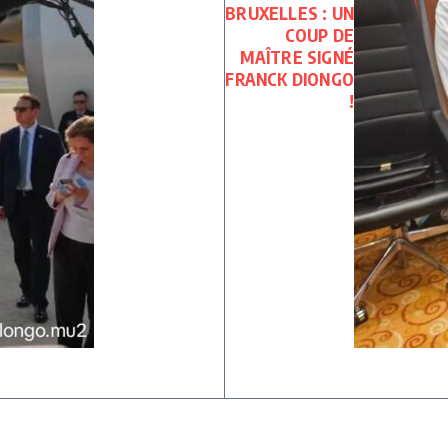
BRUXELLES : UN
COUP DE
MAÎTRE SIGNÉ
FRANCK DIONGO
!