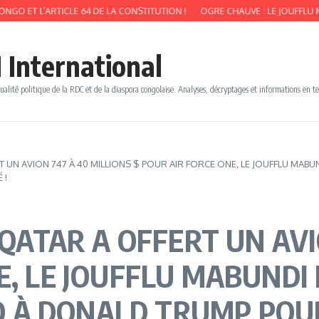
ARTICLE 64 DE LA CONSTITUTION !
OGRE CHAUVE : LE JOUFFLU MABUNDI FAT
 International
ualité politique de la RDC et de la diaspora congolaise. Analyses, décryptages et informations en t
RT UN AVION 747 À 40 MILLIONS $ POUR AIR FORCE ONE, LE JOUFFLU M
 !
 QATAR A OFFERT UN AVI
E, LE JOUFFLU MABUNDI
À DONALD TRUMP POUR