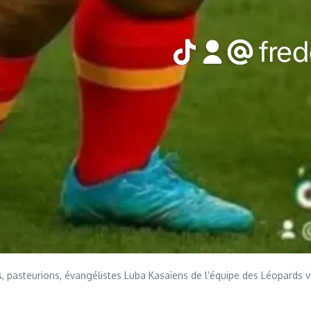
 pasteurions, évangélistes Luba Kasaïens de l’équipe des Léopards vic