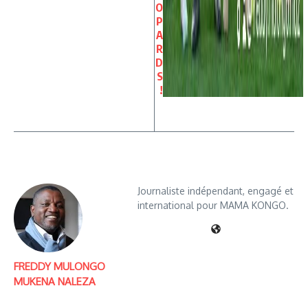
O
P
A
R
D
S
!
Journaliste indépendant, engagé et
international pour MAMA KONGO.
FREDDY MULONGO
MUKENA NALEZA