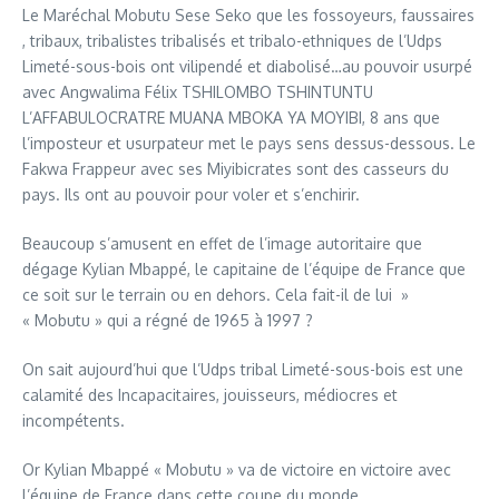
Le Maréchal Mobutu Sese Seko que les fossoyeurs, faussaires
, tribaux, tribalistes tribalisés et tribalo-ethniques de l’Udps
Limeté-sous-bois ont vilipendé et diabolisé…au pouvoir usurpé
avec Angwalima Félix TSHILOMBO TSHINTUNTU
L’AFFABULOCRATRE MUANA MBOKA YA MOYIBI, 8 ans que
l’imposteur et usurpateur met le pays sens dessus-dessous. Le
Fakwa Frappeur avec ses Miyibicrates sont des casseurs du
pays. Ils ont au pouvoir pour voler et s’enchirir.
Beaucoup s’amusent en effet de l’image autoritaire que
dégage Kylian Mbappé, le capitaine de l’équipe de France que
ce soit sur le terrain ou en dehors. Cela fait-il de lui »
« Mobutu » qui a régné de 1965 à 1997 ?
On sait aujourd’hui que l’Udps tribal Limeté-sous-bois est une
calamité des Incapacitaires, jouisseurs, médiocres et
incompétents.
Or Kylian Mbappé « Mobutu » va de victoire en victoire avec
l’équipe de France dans cette coupe du monde.