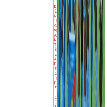
,
D
É
P
I
G
M
A
N
T
É
E
A
D
É
C
I
D
É
,
C
E
S