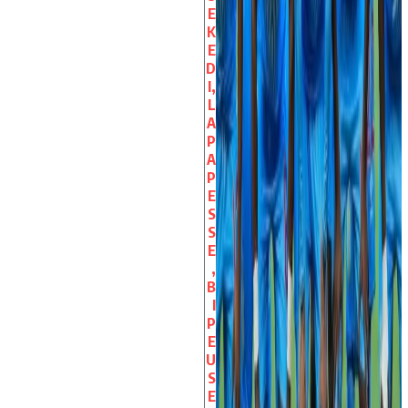
E
K
E
D
I,
L
A
P
A
P
E
S
S
E
,
B
I
P
E
U
S
E