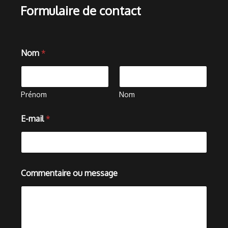
Formulaire de contact
N
Nom
*
o
m
*
E
-
Prénom
Nom
m
a
E-mail
*
i
l
Commentaire ou message