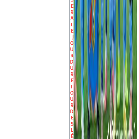
E
R
A
L
E
J
O
U
R
D
U
R
E
T
O
U
R
D
E
S
L
É