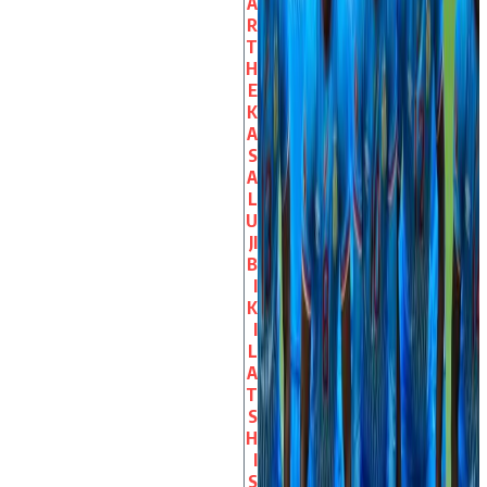
A
R
T
H
E
K
A
S
A
L
U
JI
B
I
K
I
L
A
T
S
H
I
S