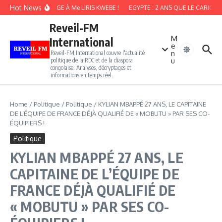
Aller au contenu
Hot News
HOMMAGE À Me LIRIS KWEBE !
EGYPTE : 2 ANS QUE LE CARICATUR
Reveil-FM
M
International
e
n
Reveil-FM International couvre l'actualité
u
politique de la RDC et de la diaspora
congolaise. Analyses, décryptages et
informations en temps réel.
Home
/
Politique
/
Politique
/
KYLIAN MBAPPÉ 27 ANS, LE CAPITAINE
DE L’ÉQUIPE DE FRANCE DÉJÀ QUALIFIÉ DE « MOBUTU » PAR SES CO-
ÉQUIPIERS !
Politique
KYLIAN MBAPPÉ 27 ANS, LE
CAPITAINE DE L’ÉQUIPE DE
FRANCE DÉJÀ QUALIFIÉ DE
« MOBUTU » PAR SES CO-