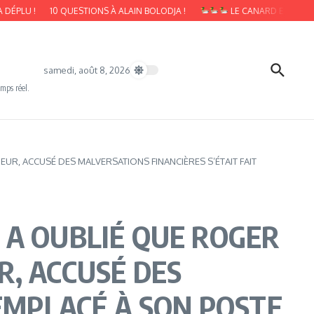
!
10 QUESTIONS À ALAIN BOLODJA !
LE CANARD ENCHAINÉ : LE Q
samedi, août 8, 2026
emps réel.
R, ACCUSÉ DES MALVERSATIONS FINANCIÈRES S’ÉTAIT FAIT
 A OUBLIÉ QUE ROGER
, ACCUSÉ DES
EMPLACÉ À SON POSTE