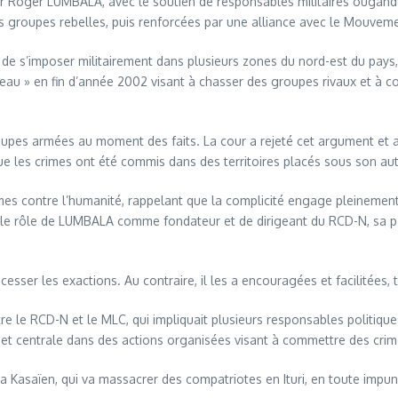
ar Roger LUMBALA, avec le soutien de responsables militaires ouganda
tres groupes rebelles, puis renforcées par une alliance avec le Mouve
de s’imposer militairement dans plusieurs zones du nord-est du pays, 
ableau » en fin d’année 2002 visant à chasser des groupes rivaux et à co
upes armées au moment des faits. La cour a rejeté cet argument et a 
 les crimes ont été commis dans des territoires placés sous son autor
mes contre l’humanité, rappelant que la complicité engage pleinement 
 le rôle de LUMBALA comme fondateur et de dirigeant du RCD-N, sa par
er les exactions. Au contraire, il les a encouragées et facilitées, tou
e le RCD-N et le MLC, qui impliquait plusieurs responsables politiques
et centrale dans des actions organisées visant à commettre des crim
asaïen, qui va massacrer des compatriotes en Ituri, en toute impunit