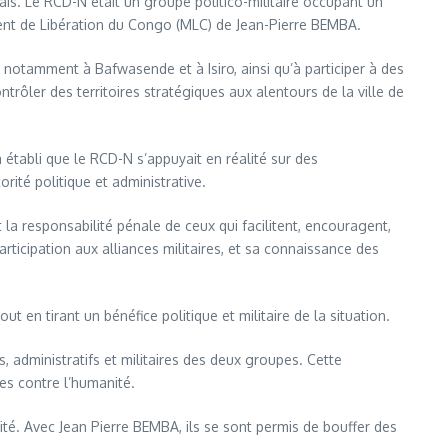
is. Le RCD-N était un groupe politico-militaire occupant un
ment de Libération du Congo (MLC) de Jean-Pierre BEMBA.
notamment à Bafwasende et à Isiro, ainsi qu’à participer à des
ntrôler des territoires stratégiques aux alentours de la ville de
établi que le RCD-N s’appuyait en réalité sur des
ité politique et administrative.
la responsabilité pénale de ceux qui facilitent, encouragent,
ticipation aux alliances militaires, et sa connaissance des
t en tirant un bénéfice politique et militaire de la situation.
, administratifs et militaires des deux groupes. Cette
es contre l’humanité.
é. Avec Jean Pierre BEMBA, ils se sont permis de bouffer des