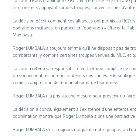
La cour à Paris établit que le RCD-N a été créé en juin 2000 p
territoire et s’appuyant sur des troupes, souvent issues d’au
La décision décrit comment ces alliances ont permis au RCD-N 
opérations militaires, en particulier l’opération « Effacer le T
Mambasa.
Roger LUMBALA a toujours affirmé qu’il ne disposait pas de tro
combattants, y compris certaines troupes venues du MLC, et que
La cour a retenu sa responsabilité en tant que complice de cri
ou soutiennent les auteurs matériels des crimes. Elle souligne
crimes, compte tenu de leur ampleur et de leur durée.
Roger LUMBALA n’a pris aucune mesure pour prévenir ou faire cess
La décision a conclu également à l’existence d’une entente entr
coordination montre que Roger Lumbala a pris une part active 
Roger LUMBALA s’est toujours moqué de notre peuple. Un Luba K