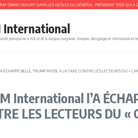
MAR CROUPIT DANS LES GEÔLES DU GÉNÉRAL -PRÉSIDENT SISSI QUI A DÉPLU !
 International
ualité politique de la RDC et de la diaspora congolaise. Analyses, décryptages et informations en t
l l’A ÉCHAPPÉ BELLE, TRUMP PASSE À LA TAXE CONTRE LES LECTEURS DU « C
FM International l’A ÉC
TRE LES LECTEURS DU «