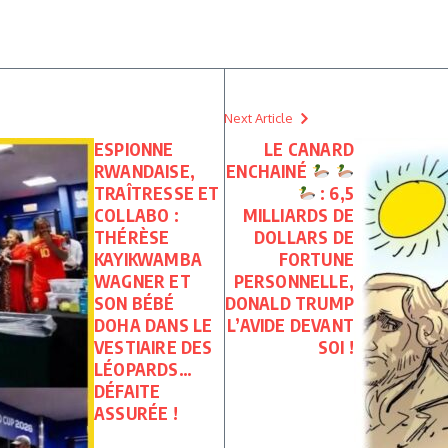
Next Article
ESPIONNE
LE CANARD
RWANDAISE,
ENCHAINÉ
TRAÎTRESSE ET
: 6,5
COLLABO :
MILLIARDS DE
THÉRÈSE
DOLLARS DE
KAYIKWAMBA
FORTUNE
WAGNER ET
PERSONNELLE,
SON BÉBÉ
DONALD TRUMP
DOHA DANS LE
L’AVIDE DEVANT
VESTIAIRE DES
SOI !
LÉOPARDS…
DÉFAITE
ASSURÉE !