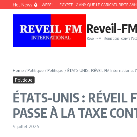
Aller au contenu
Hot News
GE À Me LIRIS KWEBE !
EGYPTE : 2 ANS QUE LE CARICATURISTE ASHRAF O
Reveil-FM
Reveil-FM International couvre l'act
Home
/
Politique
/
Politique
/
ÉTATS-UNIS : RÉVEIL FM Internationa
Politique
ÉTATS-UNIS : RÉVEIL 
PASSE À LA TAXE CON
9 juillet 2026