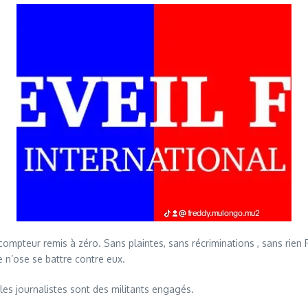
ompteur remis à zéro. Sans plaintes, sans récriminations , sans rien R
n’ose se battre contre eux.
 les journalistes sont des militants engagés.