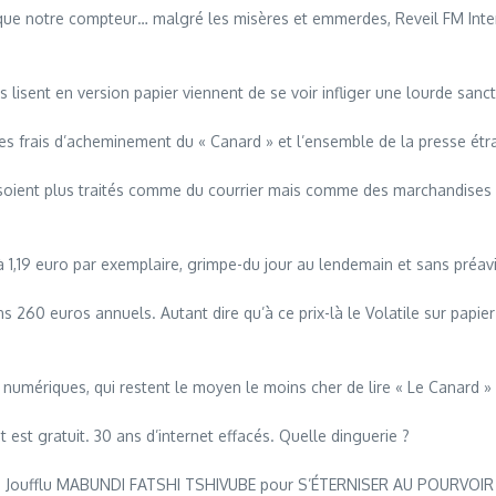
que notre compteur… malgré les misères et emmerdes, Reveil FM Interna
lisent en version papier viennent de se voir infliger une lourde sancti
e, les frais d’acheminement du « Canard » et l’ensemble de la presse ét
soient plus traités comme du courrier mais comme des marchandises e
 à 1,19 euro par exemplaire, grimpe-du jour au lendemain et sans préav
60 euros annuels. Autant dire qu’à ce prix-là le Volatile sur papier 
mériques, qui restent le moyen le moins cher de lire « Le Canard » 
est gratuit. 30 ans d’internet effacés. Quelle dinguerie ?
 du Joufflu MABUNDI FATSHI TSHIVUBE pour S’ÉTERNISER AU POURVOIR 