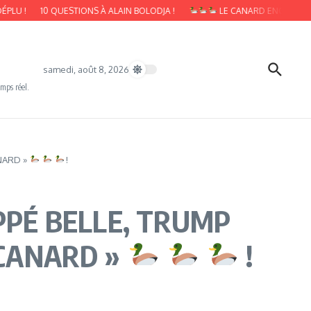
10 QUESTIONS À ALAIN BOLODJA !
LE CANARD ENCHAINÉ : LE QU
samedi, août 8, 2026
emps réel.
ANARD »
!
HAPPÉ BELLE, TRUMP
 CANARD »
!