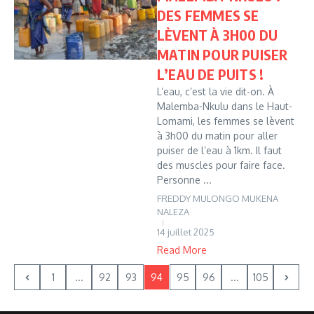
DES FEMMES SE
LÈVENT À 3H00 DU
MATIN POUR PUISER
L’EAU DE PUITS !
L’eau, c’est la vie dit-on. À
Malemba-Nkulu dans le Haut-
Lomami, les femmes se lèvent
à 3h00 du matin pour aller
puiser de l’eau à 1km. Il faut
des muscles pour faire face.
Personne ...
FREDDY MULONGO MUKENA
NALEZA
14 juillet 2025
Read More
1
...
92
93
94
95
96
...
105