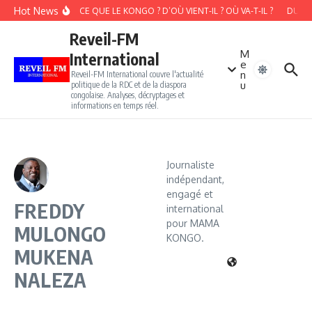
Aller au contenu
Hot News
QU’EST-CE QUE LE KONGO ? D’OÙ VIENT-IL ? OÙ VA-T-IL ?
DU GAN
Reveil-FM
M
International
e
n
Reveil-FM International couvre l'actualité
u
politique de la RDC et de la diaspora
congolaise. Analyses, décryptages et
informations en temps réel.
Journaliste
indépendant,
engagé et
FREDDY
international
pour MAMA
MULONGO
KONGO.
MUKENA
NALEZA