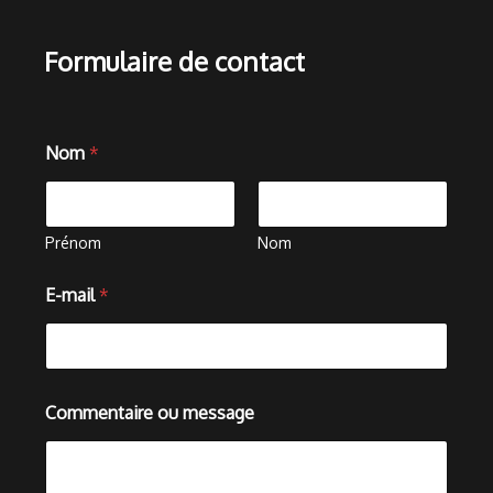
Formulaire de contact
Nom
*
Prénom
Nom
E
E-mail
*
-
m
a
i
l
m
Commentaire ou message
e
s
s
a