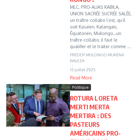
MLC, PRO-ALIAS KABILA,
UNION SACRÉE SUCRÉE SALÉE,
un traître-collabo l’est, qu’il
soit Kasaïen, Katangais,
Équatorien, Mukongo…un
traître-collabo, il faut le
qualifier et le traiter comme ...
FREDDY MULONGO MUKENA
NALEZA
15 juillet 2025
Read More
Politique
ROTURA LORETA
MERTI MERTA
MERTIRA : DES
PASTEURS
AMÉRICAINS PRO-