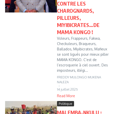
CONTRE LES
CHAROGNARDS,
PILLEURS,
MIYIBICRATES…DE
MAMA KONGO !
Voleurs, Frappeurs, Fakwa,
Checkuleurs, Braqueurs,
Ballados, Miyibicrates, Mafieux
se sont ligués pour mieux piller
MAMA KONGO. C’est de
l’escroquerie à ciel ouvert. Des
imposteurs, illégi...
FREDDY MULONGO MUKENA
NALEZA
14 juillet 2025
Read More
Politique
MALEMBA-NKULU :