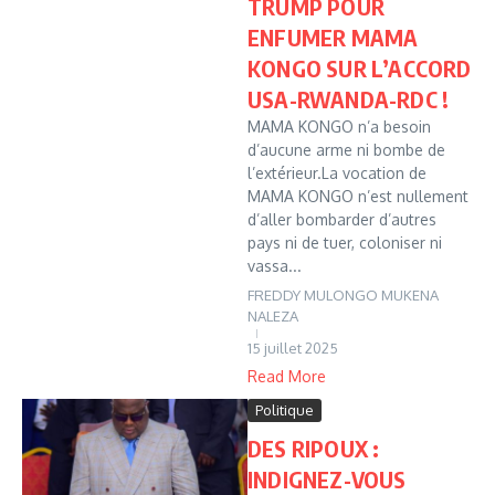
TRUMP POUR
ENFUMER MAMA
KONGO SUR L’ACCORD
USA-RWANDA-RDC !
MAMA KONGO n’a besoin
d’aucune arme ni bombe de
l’extérieur.La vocation de
MAMA KONGO n’est nullement
d’aller bombarder d’autres
pays ni de tuer, coloniser ni
vassa...
FREDDY MULONGO MUKENA
NALEZA
15 juillet 2025
Read More
Politique
DES RIPOUX :
INDIGNEZ-VOUS