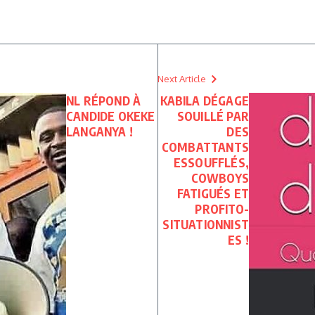
Next Article
NL RÉPOND À
KABILA DÉGAGE
CANDIDE OKEKE
SOUILLÉ PAR
LANGANYA !
DES
COMBATTANTS
ESSOUFFLÉS,
COWBOYS
FATIGUÉS ET
PROFITO-
SITUATIONNIST
ES !