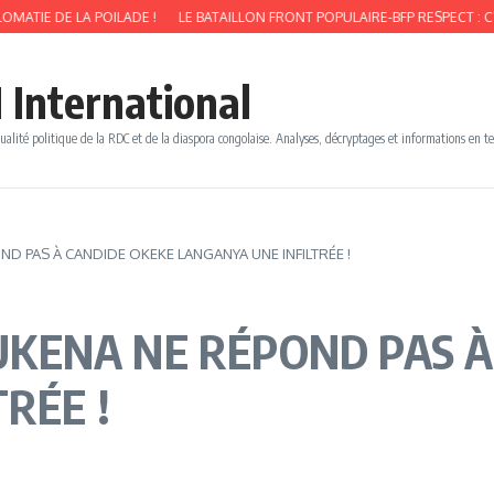
DE LA POILADE !
LE BATAILLON FRONT POPULAIRE-BFP RESPECT : C’EST LA
 International
ualité politique de la RDC et de la diaspora congolaise. Analyses, décryptages et informations en t
 PAS À CANDIDE OKEKE LANGANYA UNE INFILTRÉE !
KENA NE RÉPOND PAS À
RÉE !