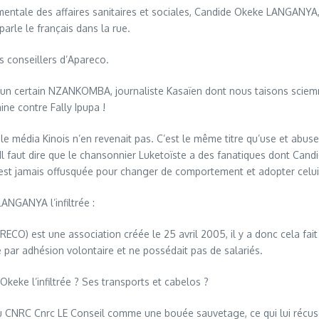
ntale des affaires sanitaires et sociales, Candide Okeke LANGANYA, l’
parle le français dans la rue.
s conseillers d’Apareco.
, un certain NZANKOMBA, journaliste Kasaïen dont nous taisons sciemm
ine contre Fally Ipupa !
 le média Kinois n’en revenait pas. C’est le même titre qu’use et abu
l faut dire que le chansonnier Luketoïste a des fanatiques dont Candi
est jamais offusquée pour changer de comportement et adopter celui 
ANGANYA l’infiltrée :
est une association créée le 25 avril 2005, il y a donc cela fait
e par adhésion volontaire et ne possédait pas de salariés.
 Okeke l’infiltrée ? Ses transports et cabelos ?
r au CNRC Cnrc LE Conseil comme une bouée sauvetage, ce qui lui récu