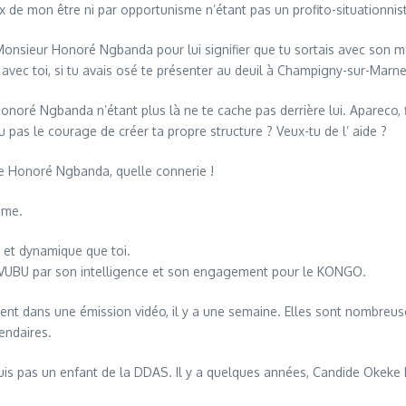
de mon être ni par opportunisme n’étant pas un profito-situationnis
nsieur Honoré Ngbanda pour lui signifier que tu sortais avec son mari 
avec toi, si tu avais osé te présenter au deuil à Champigny-sur-Marn
noré Ngbanda n’étant plus là ne te cache pas derrière lui. Apareco, fil
 pas le courage de créer ta propre structure ? Veux-tu de l’ aide ?
tre Honoré Ngbanda, quelle connerie !
ême.
 et dynamique que toi.
-VUBU par son intelligence et son engagement pour le KONGO.
 dans une émission vidéo, il y a une semaine. Elles sont nombreus
endaires.
suis pas un enfant de la DDAS. Il y a quelques années, Candide Okeke 