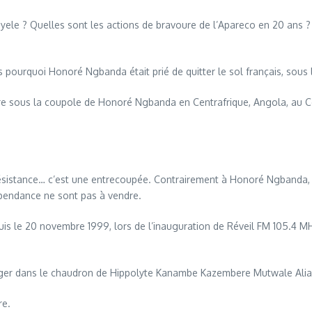
Enyele ? Quelles sont les actions de bravoure de l’Apareco en 20 ans ? 
 pourquoi Honoré Ngbanda était prié de quitter le sol français, sous 
re sous la coupole de Honoré Ngbanda en Centrafrique, Angola, au Con
résistance… c’est une entrecoupée. Contrairement à Honoré Ngbanda, 
pendance ne sont pas à vendre.
puis le 20 novembre 1999, lors de l’inauguration de Réveil FM 105.4 MH
ger dans le chaudron de Hippolyte Kanambe Kazembere Mutwale Alia
re.