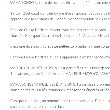
MAMA KONGO, la terre de mes ancêtres, je la défends du mieux 
Tertio : Quel culot Candide Okeke d’oser appeler l’épouse de Mo
apprend que les enfants de Honoré Ngbanda voulaient en finir 
Candide Okeke l’infiltrée revient avec des arguments solides. Ho
chassée. Pourquoi t’accroches-tu toujours à l’Apareco ? N’as-tu
C’est une diversion. Tu es interpellée, tu brandis la haine con
Candide Okeke l’infiltrée, tu dois apprendre à exister par toi-m
Ma YOUYOU MUNTU MOSI, qui est partie était plus intelligente
Tu n’arrives jamais à la cheville de MA JUSTINE M’POYO KASA
MAMA SONGE YA MBELI des ÉTATS-UNIS, t’a ramassé proprement
cause de tes faussetés, fourberies, mensonges éhontés et lég
C’est pourquoi Moi, un homme, je ne te réponds pas. Et je ne 
père à dormir dehors en plein hiver.