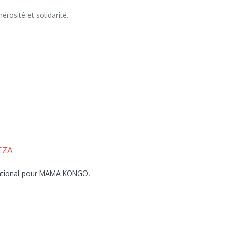
érosité et solidarité.
EZA
rnational pour MAMA KONGO.