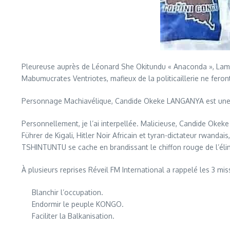
Pleureuse auprès de Léonard She Okitundu « Anaconda », Lambe
Mabumucrates Ventriotes, mafieux de la politicaillerie ne feront
Personnage Machiavélique, Candide Okeke LANGANYA est une sc
Personnellement, je l’ai interpellée. Malicieuse, Candide Okek
Führer de Kigali, Hitler Noir Africain et tyran-dictateur rwand
TSHINTUNTU se cache en brandissant le chiffon rouge de l’élim
À plusieurs reprises Réveil FM International a rappelé les 
Blanchir l’occupation.
Endormir le peuple KONGO.
Faciliter la Balkanisation.