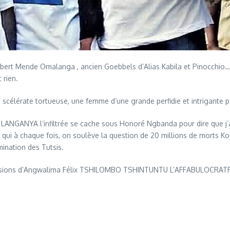
rt Mende Omalanga , ancien Goebbels d’Alias Kabila et Pinocchio… ce
 rien.
élérate tortueuse, une femme d’une grande perfidie et intrigante p
e LANGANYA l’infiltrée se cache sous Honoré Ngbanda pour dire que j’a
ais, qui à chaque fois, on soulève la question de 20 millions de morts
ination des Tutsis.
3 missions d’Angwalima Félix TSHILOMBO TSHINTUNTU L’AFFABULOCRATRE