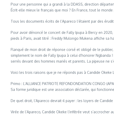
Pour une personne qui a grandi à la DDASS, direction départeme
Écrit-elle mieux le français que moi ? En France, tout le monde 
Tous les documents écrits de l’Apareco l’étaient par des érudit
Pour avoir dénoncé le concert de Fally Ipupa à Bercy en 2020
pieds à Paris, avait titré : Freddy Mulongo Mukena affiche sa ha
Flanqué de mon droit de réponse corsé et obligé de le publier,
simplement le nom de Fally Ipupa à celui d’honorer Ngbanda ! I
serrés devant des hommes mariés et parents. La pipeuse ne s’
Voici les trois raisons que je ne réponds pas à Candide Okeke L
Primo : L’ALLIANCE PATRIOTE REFONDONDATION CONGO (APARECO) 
Sa forme juridique est une association déclarée, qui fonctionn
De quel droit, l’Apareco devrait-il payer : les loyers de Candide
Virée de l’Apareco, Candide Okeke l’infiltrée veut s’accroche